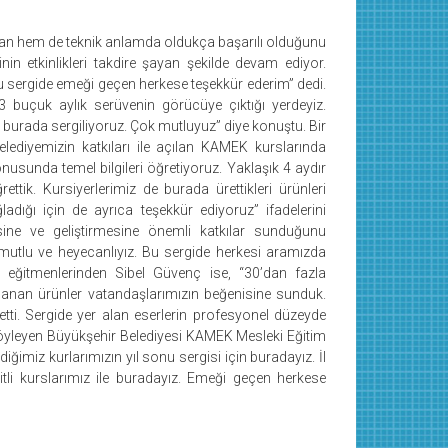
ıdan hem de teknik anlamda oldukça başarılı olduğunu
nin etkinlikleri takdire şayan şekilde devam ediyor.
u sergide emeği geçen herkese teşekkür ederim” dedi.
 buçuk aylık serüvenin görücüye çıktığı yerdeyiz.
i burada sergiliyoruz. Çok mutluyuz” diye konuştu. Bir
ediyemizin katkıları ile açılan KAMEK kurslarında
usunda temel bilgileri öğretiyoruz. Yaklaşık 4 aydır
ettik. Kursiyerlerimiz de burada ürettikleri ürünleri
ladığı için de ayrıca teşekkür ediyoruz” ifadelerini
mesine ve geliştirmesine önemli katkılar sunduğunu
mutlu ve heyecanlıyız. Bu sergide herkesi aramızda
eğitmenlerinden Sibel Güvenç ise, “30’dan fazla
zırlanan ürünler vatandaşlarımızın beğenisine sunduk.
etti. Sergide yer alan eserlerin profesyonel düzeyde
i söyleyen Büyükşehir Belediyesi KAMEK Mesleki Eğitim
ğimiz kurlarımızın yıl sonu sergisi için buradayız. İl
şitli kurslarımız ile buradayız. Emeği geçen herkese