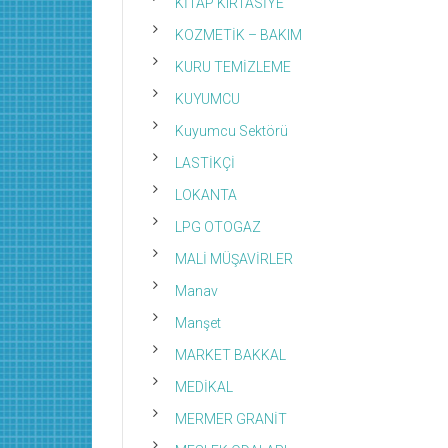
KİTAP KIRTASİYE
KOZMETİK – BAKIM
KURU TEMİZLEME
KUYUMCU
Kuyumcu Sektörü
LASTİKÇİ
LOKANTA
LPG OTOGAZ
MALİ MÜŞAVİRLER
Manav
Manşet
MARKET BAKKAL
MEDİKAL
MERMER GRANİT