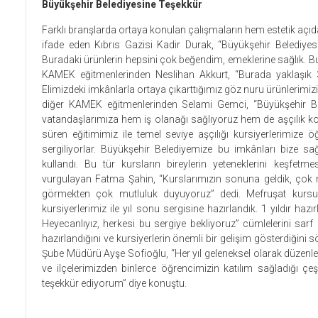
Büyükşehir Belediyesine Teşekkür
Farklı branşlarda ortaya konulan çalışmaların hem estetik aç
ifade eden Kıbrıs Gazisi Kadir Durak, “Büyükşehir Belediyesi
Buradaki ürünlerin hepsini çok beğendim, emeklerine sağlık. B
KAMEK eğitmenlerinden Neslihan Akkurt, “Burada yaklaşık 3
Elimizdeki imkânlarla ortaya çıkarttığımız göz nuru ürünlerimiz
diğer KAMEK eğitmenlerinden Selami Gemci, “Büyükşehir Bel
vatandaşlarımıza hem iş olanağı sağlıyoruz hem de aşçılık kon
süren eğitimimiz ile temel seviye aşçılığı kursiyerlerimize öğr
sergiliyorlar. Büyükşehir Belediyemize bu imkânları bize sağ
kullandı. Bu tür kursların bireylerin yeteneklerini keşfet
vurgulayan Fatma Şahin, “Kurslarımızın sonuna geldik, çok 
görmekten çok mutluluk duyuyoruz” dedi. Mefruşat kursu 
kursiyerlerimiz ile yıl sonu sergisine hazırlandık. 1 yıldır ha
Heyecanlıyız, herkesi bu sergiye bekliyoruz” cümlelerini sarf 
hazırlandığını ve kursiyerlerin önemli bir gelişim gösterdiğin
Şube Müdürü Ayşe Sofioğlu, “Her yıl geleneksel olarak düzenledi
ve ilçelerimizden binlerce öğrencimizin katılım sağladığı çe
teşekkür ediyorum” diye konuştu.