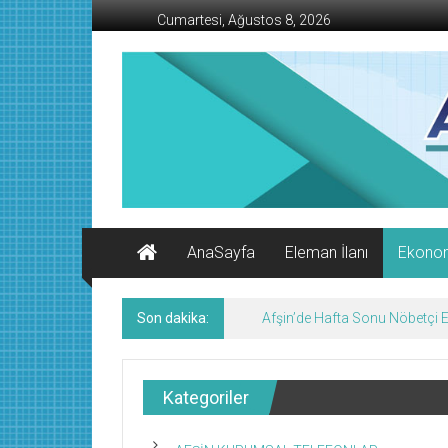
İçeriğe
Cumartesi, Ağustos 8, 2026
geç
AFŞİN
İŞ
MERKEZİ
Afşin'in
Ekonomi
Kanalı
AnaSayfa
Eleman İlanı
Ekono
Son dakika:
KMTSO Yeni Hizmet Binası Tör
Kategoriler