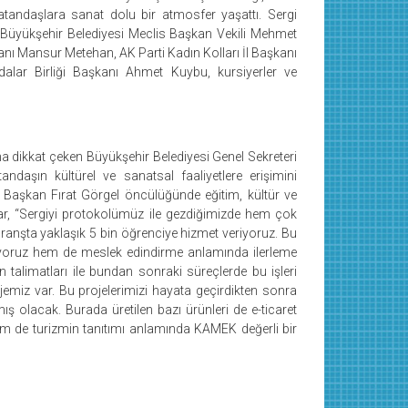
vatandaşlara sanat dolu bir atmosfer yaşattı. Sergi
r, Büyükşehir Belediyesi Meclis Başkan Vekili Mehmet
nı Mansur Metehan, AK Parti Kadın Kolları İl Başkanı
ar Birliği Başkanı Ahmet Kuybu, kursiyerler ve
na dikkat çeken Büyükşehir Belediyesi Genel Sekreteri
ndaşın kültürel ve sanatsal faaliyetlere erişimini
di. Başkan Fırat Görgel öncülüğünde eğitim, kültür ve
alar, “Sergiyi protokolümüz ile gezdiğimizde hem çok
ranşta yaklaşık 5 bin öğrenciye hizmet veriyoruz. Bu
lıyoruz hem de meslek edindirme anlamında ilerleme
 talimatları ile bundan sonraki süreçlerde bu işleri
jemiz var. Bu projelerimizi hayata geçirdikten sonra
mış olacak. Burada üretilen bazı ürünleri de e-ticaret
hem de turizmin tanıtımı anlamında KAMEK değerli bir