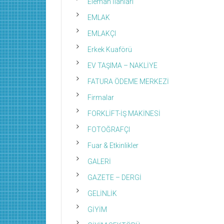
Eleman İlanları
EMLAK
EMLAKÇI
Erkek Kuaförü
EV TAŞIMA – NAKLİYE
FATURA ÖDEME MERKEZİ
Firmalar
FORKLİFT-İŞ MAKİNESİ
FOTOĞRAFÇI
Fuar & Etkinlikler
GALERİ
GAZETE – DERGİ
GELİNLİK
GİYİM