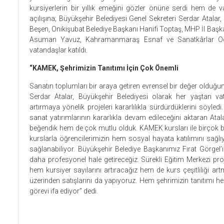
kursiyerlerin bir yıllık emeğini gözler önüne serdi hem de 
açılışına; Büyükşehir Belediyesi Genel Sekreteri Serdar Atala
Beşen, Onikişubat Belediye Başkanı Hanifi Toptaş, MHP İl Başka
Asuman Yavuz, Kahramanmaraş Esnaf ve Sanatkârlar Odal
vatandaşlar katıldı.
“KAMEK, Şehrimizin Tanıtımı İçin Çok Önemli
Sanatın toplumları bir araya getiren evrensel bir değer olduğu
Serdar Atalar, Büyükşehir Belediyesi olarak her yaştan vata
artırmaya yönelik projeleri kararlılıkla sürdürdüklerini söyle
sanat yatırımlarının kararlıkla devam edileceğini aktaran At
beğendik hem de çok mutlu olduk. KAMEK kursları ile birçok b
kurslarla öğrencilerimizin hem sosyal hayata katılımını sağ
sağlanabiliyor. Büyükşehir Belediye Başkanımız Fırat Görgel’in
daha profesyonel hale getireceğiz. Sürekli Eğitim Merkezi pro
hem kursiyer sayılarını artıracağız hem de kurs çeşitliliği art
üzerinden satışlarını da yapıyoruz. Hem şehrimizin tanıtımı 
görevi ifa ediyor” dedi.