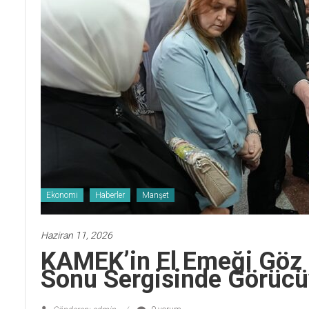
Ekonomi
Haberler
Manşet
Haziran 11, 2026
KAMEK’in El Emeği Göz N
Sonu Sergisinde Görücüy