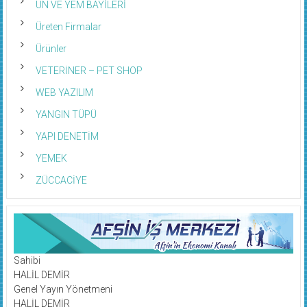
UN VE YEM BAYİLERİ
Üreten Firmalar
Ürünler
VETERİNER – PET SHOP
WEB YAZILIM
YANGIN TÜPÜ
YAPI DENETİM
YEMEK
ZÜCCACİYE
Sahibi
HALİL DEMİR
Genel Yayın Yönetmeni
HALİL DEMİR