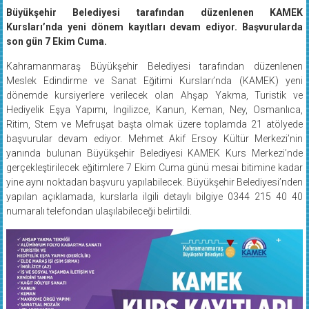
Büyükşehir Belediyesi tarafından düzenlenen KAMEK
Kursları’nda yeni dönem kayıtları devam ediyor. Başvurularda
son gün 7 Ekim Cuma.
Kahramanmaraş Büyükşehir Belediyesi tarafından düzenlenen
Meslek Edindirme ve Sanat Eğitimi Kursları’nda (KAMEK) yeni
dönemde kursiyerlere verilecek olan Ahşap Yakma, Turistik ve
Hediyelik Eşya Yapımı, İngilizce, Kanun, Keman, Ney, Osmanlıca,
Ritim, Stem ve Mefruşat başta olmak üzere toplamda 21 atölyede
başvurular devam ediyor. Mehmet Akif Ersoy Kültür Merkezi’nin
yanında bulunan Büyükşehir Belediyesi KAMEK Kurs Merkezi’nde
gerçekleştirilecek eğitimlere 7 Ekim Cuma günü mesai bitimine kadar
yine aynı noktadan başvuru yapılabilecek. Büyükşehir Belediyesi’nden
yapılan açıklamada, kurslarla ilgili detaylı bilgiye 0344 215 40 40
numaralı telefondan ulaşılabileceği belirtildi.