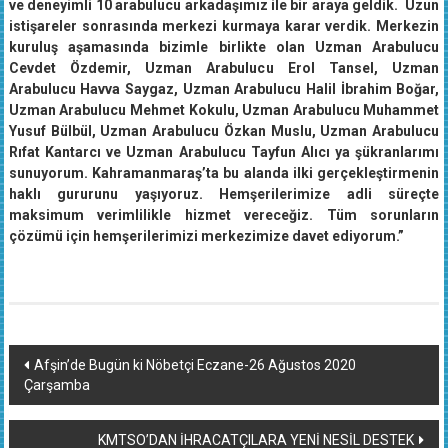
ve deneyimli 10 arabulucu arkadaşımız ile bir araya geldik. Uzun
istişareler sonrasında merkezi kurmaya karar verdik. Merkezin
kuruluş aşamasında bizimle birlikte olan Uzman Arabulucu
Cevdet Özdemir, Uzman Arabulucu Erol Tansel, Uzman
Arabulucu Havva Saygaz, Uzman Arabulucu Halil İbrahim Boğar,
Uzman Arabulucu Mehmet Kokulu, Uzman Arabulucu Muhammet
Yusuf Bülbül, Uzman Arabulucu Özkan Muslu, Uzman Arabulucu
Rıfat Kantarcı ve Uzman Arabulucu Tayfun Alıcı ya şükranlarımı
sunuyorum. Kahramanmaraş’ta bu alanda ilki gerçekleştirmenin
haklı gururunu yaşıyoruz. Hemşerilerimize adli süreçte
maksimum verimlilikle hizmet vereceğiz. Tüm sorunların
çözümü için hemşerilerimizi merkezimize davet ediyorum.”
Yazı
Afşin’de Bugün ki Nöbetçi Eczane-26 Ağustos 2020
Çarşamba
dolaşımı
KMTSO’DAN İHRACATÇILARA YENİ NESİL DESTEK