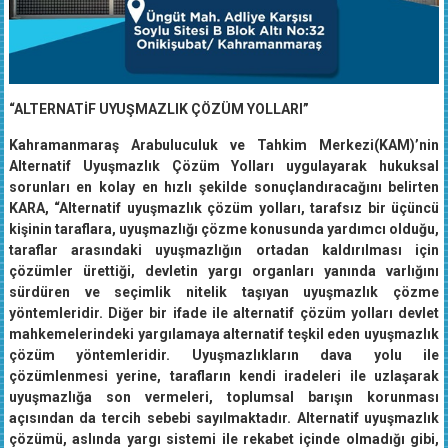
“ALTERNATİF UYUŞMAZLIK ÇÖZÜM YOLLARI”
Kahramanmaraş Arabuluculuk ve Tahkim Merkezi(KAM)’nin
Alternatif Uyuşmazlık Çözüm Yolları uygulayarak hukuksal
sorunları en kolay en hızlı şekilde sonuçlandıracağını belirten
KARA, “Alternatif uyuşmazlık çözüm yolları, tarafsız bir üçüncü
kişinin taraflara, uyuşmazlığı çözme konusunda yardımcı olduğu,
taraflar arasındaki uyuşmazlığın ortadan kaldırılması için
çözümler ürettiği, devletin yargı organları yanında varlığını
sürdüren ve seçimlik nitelik taşıyan uyuşmazlık çözme
yöntemleridir. Diğer bir ifade ile alternatif çözüm yolları devlet
mahkemelerindeki yargılamaya alternatif teşkil eden uyuşmazlık
çözüm yöntemleridir. Uyuşmazlıkların dava yolu ile
çözümlenmesi yerine, tarafların kendi iradeleri ile uzlaşarak
uyuşmazlığa son vermeleri, toplumsal barışın korunması
açısından da tercih sebebi sayılmaktadır. Alternatif uyuşmazlık
çözümü, aslında yargı sistemi ile rekabet içinde olmadığı gibi,