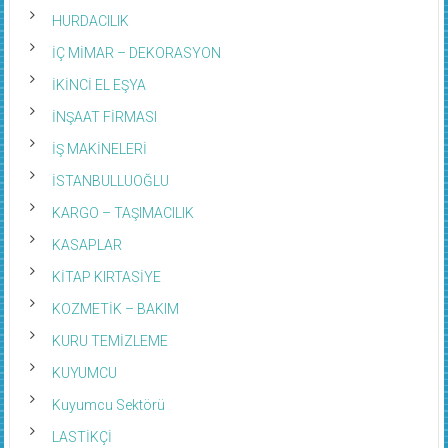
HURDACILIK
İÇ MİMAR – DEKORASYON
İKİNCİ EL EŞYA
İNŞAAT FİRMASI
İŞ MAKİNELERİ
İSTANBULLUOĞLU
KARGO – TAŞIMACILIK
KASAPLAR
KİTAP KIRTASİYE
KOZMETİK – BAKIM
KURU TEMİZLEME
KUYUMCU
Kuyumcu Sektörü
LASTİKÇİ