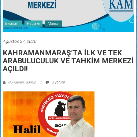
Ekonomi
Haberler
Manşet
Ağustos 27, 2020
KAHRAMANMARAŞ’TA İLK VE TEK
ARABULUCULUK VE TAHKİM MERKEZİ
AÇILDI!
Gönderen: admin
0 yorum