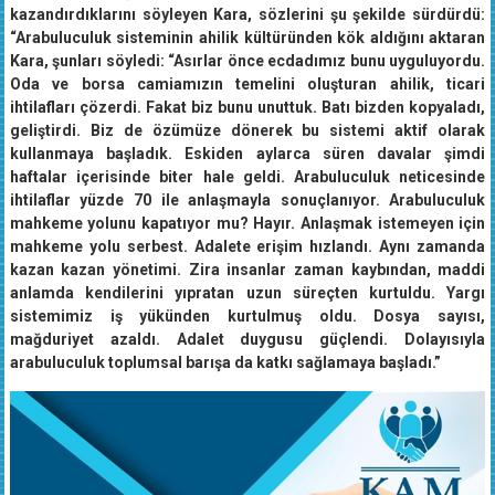
kazandırdıklarını söyleyen Kara, sözlerini şu şekilde sürdürdü:
“Arabuluculuk sisteminin ahilik kültüründen kök aldığını aktaran
Kara, şunları söyledi: “Asırlar önce ecdadımız bunu uyguluyordu.
Oda ve borsa camiamızın temelini oluşturan ahilik, ticari
ihtilafları çözerdi. Fakat biz bunu unuttuk. Batı bizden kopyaladı,
geliştirdi. Biz de özümüze dönerek bu sistemi aktif olarak
kullanmaya başladık. Eskiden aylarca süren davalar şimdi
haftalar içerisinde biter hale geldi. Arabuluculuk neticesinde
ihtilaflar yüzde 70 ile anlaşmayla sonuçlanıyor. Arabuluculuk
mahkeme yolunu kapatıyor mu? Hayır. Anlaşmak istemeyen için
mahkeme yolu serbest. Adalete erişim hızlandı. Aynı zamanda
kazan kazan yönetimi. Zira insanlar zaman kaybından, maddi
anlamda kendilerini yıpratan uzun süreçten kurtuldu. Yargı
sistemimiz iş yükünden kurtulmuş oldu. Dosya sayısı,
mağduriyet azaldı. Adalet duygusu güçlendi. Dolayısıyla
arabuluculuk toplumsal barışa da katkı sağlamaya başladı.”