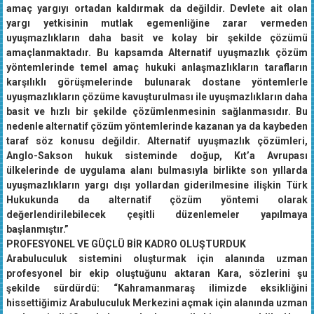
amaç yargıyı ortadan kaldırmak da değildir. Devlete ait olan
yargı yetkisinin mutlak egemenliğine zarar vermeden
uyuşmazlıkların daha basit ve kolay bir şekilde çözümü
amaçlanmaktadır. Bu kapsamda Alternatif uyuşmazlık çözüm
yöntemlerinde temel amaç hukuki anlaşmazlıkların tarafların
karşılıklı görüşmelerinde bulunarak dostane yöntemlerle
uyuşmazlıkların çözüme kavuşturulması ile uyuşmazlıkların daha
basit ve hızlı bir şekilde çözümlenmesinin sağlanmasıdır. Bu
nedenle alternatif çözüm yöntemlerinde kazanan ya da kaybeden
taraf söz konusu değildir. Alternatif uyuşmazlık çözümleri,
Anglo-Sakson hukuk sisteminde doğup, Kıt’a Avrupası
ülkelerinde de uygulama alanı bulmasıyla birlikte son yıllarda
uyuşmazlıkların yargı dışı yollardan giderilmesine ilişkin Türk
Hukukunda da alternatif çözüm yöntemi olarak
değerlendirilebilecek çeşitli düzenlemeler yapılmaya
başlanmıştır.”
PROFESYONEL VE GÜÇLÜ BİR KADRO OLUŞTURDUK
Arabuluculuk sistemini oluşturmak için alanında uzman
profesyonel bir ekip oluştuğunu aktaran Kara, sözlerini şu
şekilde sürdürdü: “Kahramanmaraş ilimizde eksikliğini
hissettiğimiz Arabuluculuk Merkezini açmak için alanında uzman