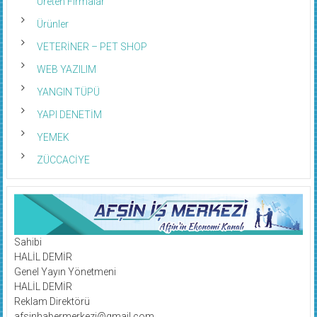
Üreten Firmalar
Ürünler
VETERİNER – PET SHOP
WEB YAZILIM
YANGIN TÜPÜ
YAPI DENETİM
YEMEK
ZÜCCACİYE
Sahibi
HALİL DEMİR
Genel Yayın Yönetmeni
HALİL DEMİR
Reklam Direktörü
afsinhabermerkezi@gmail.com