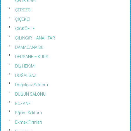
ÇELİK KAPI
ÇEREZCİ
ÇİÇEKÇİ
ÇİĞKÖFTE
ÇİLİNGİR – ANAHTAR
DAMACANA SU
DERSANE – KURS
DIŞ HEKİMİ
DOĞALGAZ
Doğalgaz Sektörü
DÜĞÜN SALONU
ECZANE
Eğitim Sektörü
Ekmek Fırınları