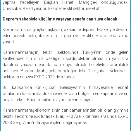
yapma hedefleyen Başkan Hanefi Mahçiçek öncülüğündeki
Onikişubat Belediyesi, bu kez ise tekstil sektörüne el attı.
Deprem sebebiyle küçülme yaşayan esnafa can suyu olacak
Koronavirüs salgınıyla başlayan, akabinde deprem felaketiyle devam
eden süreçte pek çok sektör gibi giyim ve tekstil sektörü de daralma
yaşadı.
Kahramanmaraş’ın, tekstil sektöründe Türkiye’nin önde gelen
kentlerinden biri olma özelliğinin sürdürülebilir olmasının yanı sıra
daralma yaşayan esnafa can suyu olmak hedefiyle sorumluluk
üstlenen Başkan Mahçiçek öncülüğündeki Onikişubat Belediyesi,
sektörün nabzını EXPO 2023’de tutacak.
Bu kapsamda Onikişubat Belediyesi’nin himayesinde, esnaf
odalarının katkılarıyla düzenlenecek olan bölgenin en kapsamlı ve en
büyük Tekstil Fuarı, kapılarını ziyaretçilerine açıyor.
Kahramanmaraş ekonomisinin can damarlarından biri olan giyim ve
tekstil sektörüne ışık tutacak fuar, 1-10 Aralık tarihleri arasında EXPO
2023 Sergi Alanı’nda ziyaretçilerini ağırlayacak.