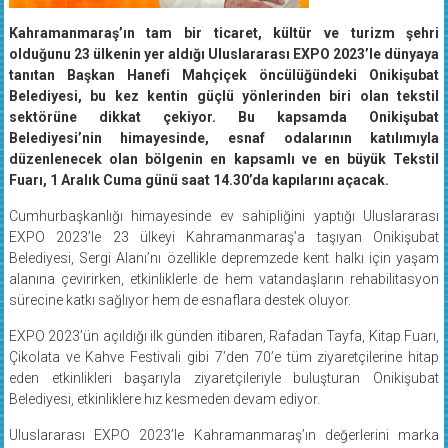
Kahramanmaraş’ın tam bir ticaret, kültür ve turizm şehri
olduğunu 23 ülkenin yer aldığı Uluslararası EXPO 2023’le dünyaya
tanıtan Başkan Hanefi Mahçiçek öncülüğündeki Onikişubat
Belediyesi, bu kez kentin güçlü yönlerinden biri olan tekstil
sektörüne dikkat çekiyor. Bu kapsamda Onikişubat
Belediyesi’nin himayesinde, esnaf odalarının katılımıyla
düzenlenecek olan bölgenin en kapsamlı ve en büyük Tekstil
Fuarı, 1 Aralık Cuma günü saat 14.30’da kapılarını açacak.
Cumhurbaşkanlığı himayesinde ev sahipliğini yaptığı Uluslararası
EXPO 2023’le 23 ülkeyi Kahramanmaraş’a taşıyan Onikişubat
Belediyesi, Sergi Alanı’nı özellikle depremzede kent halkı için yaşam
alanına çevirirken, etkinliklerle de hem vatandaşların rehabilitasyon
sürecine katkı sağlıyor hem de esnaflara destek oluyor.
EXPO 2023’ün açıldığı ilk günden itibaren, Rafadan Tayfa, Kitap Fuarı,
Çikolata ve Kahve Festivali gibi 7’den 70’e tüm ziyaretçilerine hitap
eden etkinlikleri başarıyla ziyaretçileriyle buluşturan Onikişubat
Belediyesi, etkinliklere hız kesmeden devam ediyor.
Uluslararası EXPO 2023’le Kahramanmaraş’ın değerlerini marka