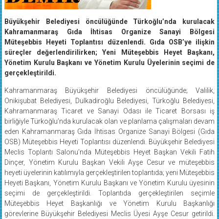
Büyükşehir Belediyesi öncülüğünde Türkoğlu’nda kurulacak
Kahramanmaraş Gıda İhtisas Organize Sanayi Bölgesi
Müteşebbis Heyeti Toplantısı düzenlendi. Gıda OSB’ye ilişkin
süreçler değerlendirilirken; Yeni Müteşebbis Heyet Başkanı,
Yönetim Kurulu Başkanı ve Yönetim Kurulu Üyelerinin seçimi de
gerçekleştirildi.
Kahramanmaraş Büyükşehir Belediyesi öncülüğünde; Valilik,
Onikişubat Belediyesi, Dulkadiroğlu Belediyesi, Türkoğlu Belediyesi,
Kahramanmaraş Ticaret ve Sanayi Odası ile Ticaret Borsası iş
birliğiyle Türkoğlu’nda kurulacak olan ve planlama çalışmaları devam
eden Kahramanmaraş Gıda İhtisas Organize Sanayi Bölgesi (Gıda
OSB) Müteşebbis Heyeti Toplantısı düzenlendi. Büyükşehir Belediyesi
Meclis Toplantı Salonu’nda Müteşebbis Heyet Başkan Vekili Fatih
Dinçer, Yönetim Kurulu Başkan Vekili Ayşe Cesur ve müteşebbis
heyeti üyelerinin katılımıyla gerçekleştirilen toplantıda; yeni Müteşebbis
Heyeti Başkanı, Yönetim Kurulu Başkanı ve Yönetim Kurulu üyesinin
seçimi de gerçekleştirildi. Toplantıda gerçekleştirilen seçimle
Müteşebbis Heyet Başkanlığı ve Yönetim Kurulu Başkanlığı
görevlerine Büyükşehir Belediyesi Meclis Üyesi Ayşe Cesur getirildi.