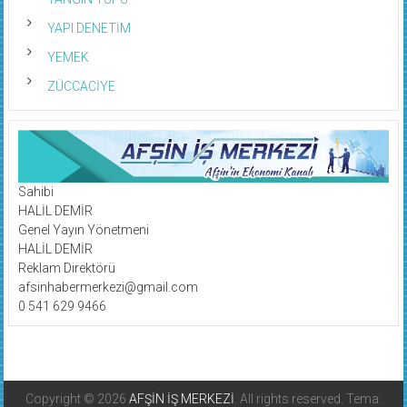
YAPI DENETİM
YEMEK
ZÜCCACİYE
Sahibi
HALİL DEMİR
Genel Yayın Yönetmeni
HALİL DEMİR
Reklam Direktörü
afsinhabermerkezi@gmail.com
0 541 629 9466
Copyright © 2026
AFŞİN İŞ MERKEZİ
. All rights reserved. Tema: