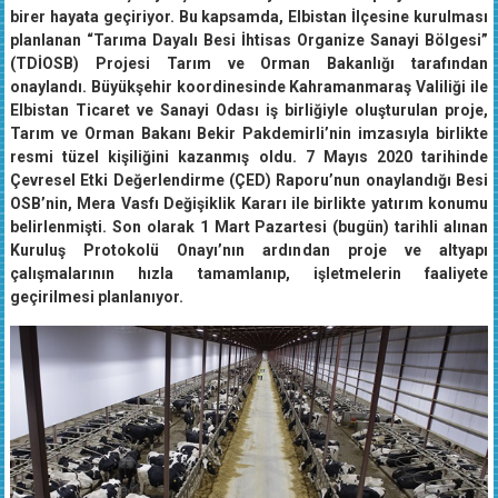
birer hayata geçiriyor. Bu kapsamda, Elbistan İlçesine kurulması
planlanan “Tarıma Dayalı Besi İhtisas Organize Sanayi Bölgesi”
(TDİOSB) Projesi Tarım ve Orman Bakanlığı tarafından
onaylandı. Büyükşehir koordinesinde Kahramanmaraş Valiliği ile
Elbistan Ticaret ve Sanayi Odası iş birliğiyle oluşturulan proje,
Tarım ve Orman Bakanı Bekir Pakdemirli’nin imzasıyla birlikte
resmi tüzel kişiliğini kazanmış oldu. 7 Mayıs 2020 tarihinde
Çevresel Etki Değerlendirme (ÇED) Raporu’nun onaylandığı Besi
OSB’nin, Mera Vasfı Değişiklik Kararı ile birlikte yatırım konumu
belirlenmişti. Son olarak 1 Mart Pazartesi (bugün) tarihli alınan
Kuruluş Protokolü Onayı’nın ardından proje ve altyapı
çalışmalarının hızla tamamlanıp, işletmelerin faaliyete
geçirilmesi planlanıyor.