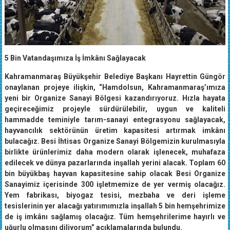
5 Bin Vatandaşımıza İş İmkânı Sağlayacak
Kahramanmaraş Büyükşehir Belediye Başkanı Hayrettin Güngör
onaylanan projeye ilişkin, “Hamdolsun, Kahramanmaraş’ımıza
yeni bir Organize Sanayi Bölgesi kazandırıyoruz. Hızla hayata
geçireceğimiz projeyle sürdürülebilir, uygun ve kaliteli
hammadde teminiyle tarım-sanayi entegrasyonu sağlayacak,
hayvancılık sektörünün üretim kapasitesi artırmak imkânı
bulacağız. Besi İhtisas Organize Sanayi Bölgemizin kurulmasıyla
birlikte ürünlerimiz daha modern olarak işlenecek, muhafaza
edilecek ve dünya pazarlarında inşallah yerini alacak. Toplam 60
bin büyükbaş hayvan kapasitesine sahip olacak Besi Organize
Sanayimiz içerisinde 300 işletmemize de yer vermiş olacağız.
Yem fabrikası, biyogaz tesisi, mezbaha ve deri işleme
tesislerinin yer alacağı yatırımımızla inşallah 5 bin hemşehrimize
de iş imkânı sağlamış olacağız. Tüm hemşehrilerime hayırlı ve
uğurlu olmasını diliyorum” açıklamalarında bulundu.