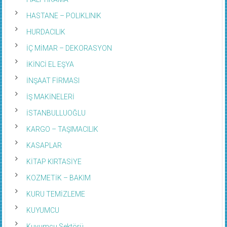
HASTANE – POLIKLINIK
HURDACILIK
İÇ MİMAR – DEKORASYON
İKİNCİ EL EŞYA
İNŞAAT FİRMASI
İŞ MAKİNELERİ
İSTANBULLUOĞLU
KARGO – TAŞIMACILIK
KASAPLAR
KİTAP KIRTASİYE
KOZMETİK – BAKIM
KURU TEMİZLEME
KUYUMCU
Kuyumcu Sektörü