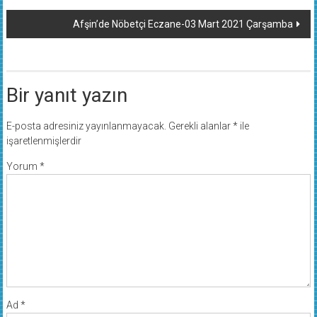
dolaşımı
Afşin’de Nöbetçi Eczane-03 Mart 2021 Çarşamba
Bir yanıt yazın
E-posta adresiniz yayınlanmayacak.
Gerekli alanlar
*
ile
işaretlenmişlerdir
Yorum
*
Ad
*