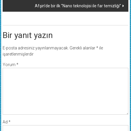
dolaşımı
Afşin’de bir ilk “Nano teknolojisi ile far temizliği”
Bir yanıt yazın
E-posta adresiniz yayınlanmayacak.
Gerekli alanlar
*
ile
işaretlenmişlerdir
Yorum
*
Ad
*