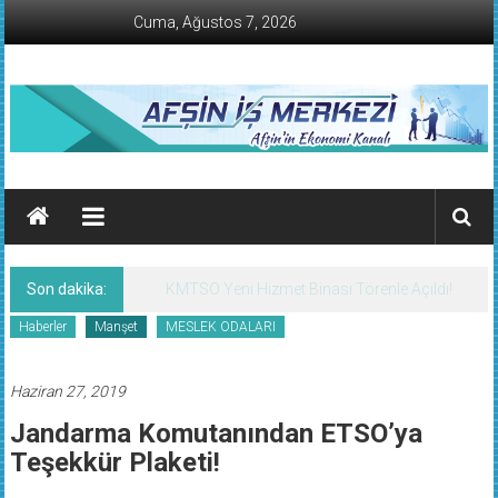
İçeriğe
Cuma, Ağustos 7, 2026
geç
AFŞİN
İŞ
MERKEZİ
Son dakika:
Afşin’de Nöbetçi Eczaneler/07 Ağustos
Afşin'in
2026 Cuma
Ekonomi
Haberler
Manşet
MESLEK ODALARI
Kanalı
Haziran 27, 2019
Jandarma Komutanından ETSO’ya
Teşekkür Plaketi!