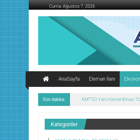
İçeriğe
Cuma, Ağustos 7, 2026
geç
AFŞİN
İŞ
MERKEZİ
Afşin'in
Ekonomi
Kanalı
AnaSayfa
Eleman İlanı
Ekono
Son dakika:
KMTSO Yeni Hizmet Binası Tör
Kategoriler