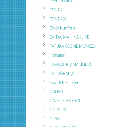
Eleman İlanları
EMLAK
EMLAKÇI
Erkek Kuaförü
EV TAŞIMA – NAKLİYE
FATURA ÖDEME MERKEZİ
Firmalar
FORKLİFT-İŞ MAKİNESİ
FOTOĞRAFÇI
Fuar & Etkinlikler
GALERİ
GAZETE – DERGİ
GELİNLİK
GİYİM