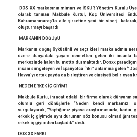
DOS XX markasının mimarı ve İSKUR Yönetim Kurulu Üyes
olarak tanınan Makbule Kurtul, Koç Üniversitesi End
Kahramanmaraş’ta aile şirketine yeni bir sinerji kata
oluşturmayı başardı.
MARKANIN DOĞUŞU
Markanın doğuş öyküsünü ve seçtikleri marka adının nered
üzere dünyadaki yaşam cennetten gelen iki insanla baş
merkezinde halen bu motto durmaktadır. Dosxx paradigması
insanı simgeleyen ve İspanyolca ‘’iki’’ anlamına gelen ‘’Dos
Havva’yı ortak payda da birleştiren ve cinsiyeti belirleye
NEDEN ERKEK İÇ GİYİM?
Makbule Kurtu, ihracat odaklı bir firma olarak dünyanın say
olumlu geri dönüşlerle “Neden kendi markamızı oluş
vurgulayarak, “Yaptığımız piyasa araştırmasında, kadın 
erkek iç giyimde aynı durumun söz konusu olmadığını tesp
erkek iç giyimden başladık” dedi.
DOS XX FARKI