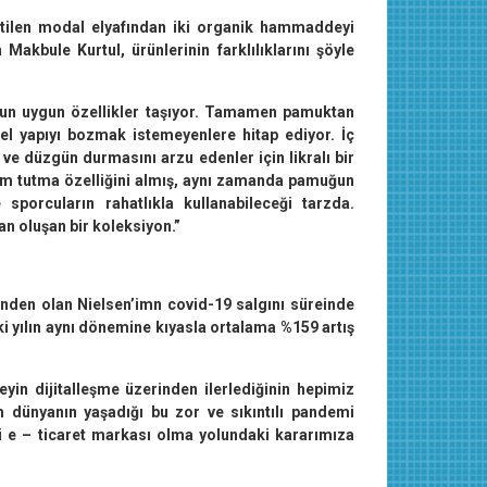
tilen modal elyafından iki organik hammaddeyi
Makbule Kurtul, ürünlerinin farklılıklarını şöyle
un uygun özellikler taşıyor. Tamamen pamuktan
el yapıyı bozmak istemeyenlere hitap ediyor. İç
ve düzgün durmasını arzu edenler için likralı bir
em tutma özelliğini almış, aynı zamanda pamuğun
 sporcuların rahatlıkla kullanabileceği tarzda.
 oluşan bir koleksiyon.”
inden olan Nielsen’imn covid-19 salgını süreinde
eki yılın aynı dönemine kıyasla ortalama %159 artış
yin dijitalleşme üzerinden ilerlediğinin hepimiz
m dünyanın yaşadığı bu zor ve sıkıntılı pandemi
 e – ticaret markası olma yolundaki kararımıza