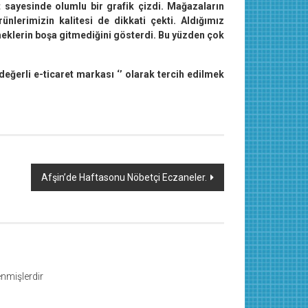
 sayesinde olumlu bir grafik çizdi. Mağazaların
rünlerimizin kalitesi de dikkati çekti. Aldığımız
emeklerin boşa gitmediğini gösterdi. Bu yüzden çok
eğerli e-ticaret markası ‘’ olarak tercih edilmek
Afşin’de Haftasonu Nöbetçi Eczaneler.
lenmişlerdir