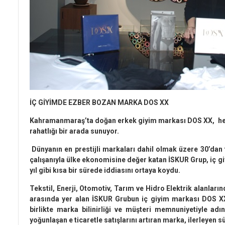
İÇ GİYİMDE EZBER BOZAN MARKA DOS XX
Kahramanmaraş’ta doğan erkek giyim markası DOS XX, her z
rahatlığı bir arada sunuyor.
Dünyanın en prestijli markaları dahil olmak üzere 30’dan f
çalışanıyla ülke ekonomisine değer katan İSKUR Grup, iç 
yıl gibi kısa bir sürede iddiasını ortaya koydu.
Tekstil, Enerji, Otomotiv, Tarım ve Hidro Elektrik alanların
arasında yer alan İSKUR Grubun iç giyim markası DOS XX, s
birlikte marka bilinirliği ve müşteri memnuniyetiyle a
yoğunlaşan e ticaretle satışlarını artıran marka, ilerleyen 