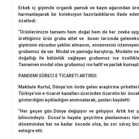
Erkek iç giyimde organik pamuk ve kayın ağacından üre
harmanlayarak bir koleksiyon hazırladıklarını ifade eden 
özetledi:
“Ürünlerimizin tamamı hem doğal hem de her zevke uyg
ürettiğimiz ürün grubu atlet ve boxer tarzında geleneks
giyiminin vücudun şeklini almasını, esnemesini istemeyen 
grubumuz da var. Modal ve pamuğu karıştırıp, Modalın n
doğallığı ile bütünlük sağlayan grubumuz ise özellikle
Tamamen modal olan grubumuz ise hafif ve parlak kumaştan
PANDEMİ SÜRECİ E TİCARETİ ARTIRDI
Makbule Kurtul, Dünya’nın önde gelen araştırma şirketler
Türkiye’nin e-ticaret kanalları üzerinden ticaretin bir önc
gösterdiğini açıkladığını anımsatarak, şunları kaydetti:
“Her geçen gün Dünya değişiyor ve gelişiyor. Artık her şe
bilincindeyiz. Dosxx’in hayata geçirilme planlanması tü
döneminden her ne kadar öncede olsa, bu zor süreç bizi
entegre etti.