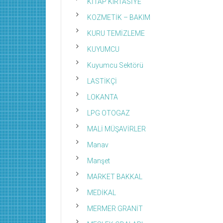
KİTAP KIRTASİYE
KOZMETİK – BAKIM
KURU TEMİZLEME
KUYUMCU
Kuyumcu Sektörü
LASTİKÇİ
LOKANTA
LPG OTOGAZ
MALİ MÜŞAVİRLER
Manav
Manşet
MARKET BAKKAL
MEDİKAL
MERMER GRANİT