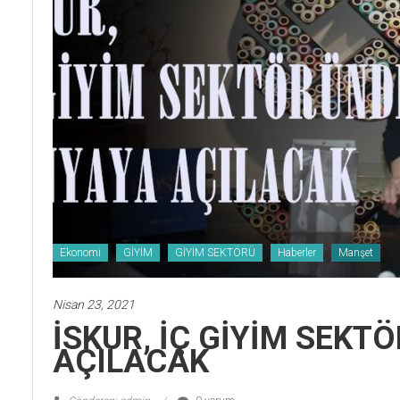
Ekonomi
GİYİM
GİYİM SEKTÖRÜ
Haberler
Manşet
Nisan 23, 2021
İSKUR, İÇ GİYİM SEK
AÇILACAK