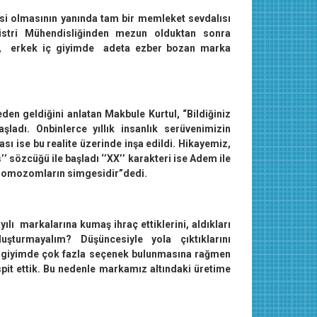
i olmasının yanında tam bir memleket sevdalısı
üstri Mühendisliğinden mezun olduktan sonra
rak, erkek iç giyimde adeta ezber bozan marka
en geldiğini anlatan Makbule Kurtul, “Bildiğiniz
ladı. Onbinlerce yıllık insanlık serüvenimizin
 ise bu realite üzerinde inşa edildi. Hikayemiz,
’’ sözcüğü ile başladı ‘’XX’’ karakteri ise Adem ile
n kromozomların simgesidir”dedi.
ılı markalarına kumaş ihraç ettiklerini, aldıkları
turmayalım? Düşüncesiyle yola çıktıklarını
iç giyimde çok fazla seçenek bulunmasına rağmen
it ettik. Bu nedenle markamız altındaki üretime