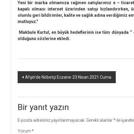
Yeni bir marka olmamıza rağmen satışlarımız e – ticaret
kapalı olması internet üzerinden satışı hızlandırırken, ü
olumlu geri bildirimler, kalite ve sağlık adına verdiğimiz 
mutluyuz.”
Makbule Kurtul, en büyük hedeflerinin ise tüm dünyada ‘’ d
olduğunu sözlerine ekledi.
Yazı
Afşin’de Nöbetçi Eczane-23 Nisan 2021 Cuma
dolaşımı
Bir yanıt yazın
E-posta adresiniz yayınlanmayacak.
Gerekli alanlar
*
ile işaret
Yorum
*