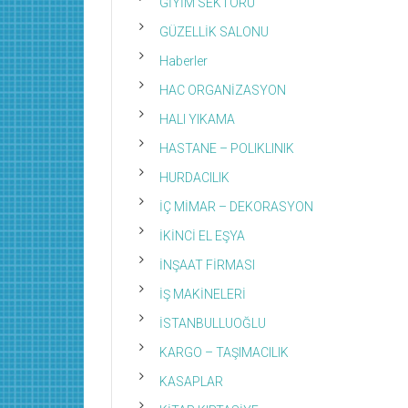
GİYİM SEKTÖRÜ
GÜZELLİK SALONU
Haberler
HAC ORGANİZASYON
HALI YIKAMA
HASTANE – POLIKLINIK
HURDACILIK
İÇ MİMAR – DEKORASYON
İKİNCİ EL EŞYA
İNŞAAT FİRMASI
İŞ MAKİNELERİ
İSTANBULLUOĞLU
KARGO – TAŞIMACILIK
KASAPLAR