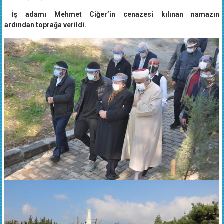
sıra başka şehirlerden de işadamları ile vatandaşlar katıldı.
İş adamı Mehmet Ciğer’in cenazesi kılınan namazın
ardından toprağa verildi.