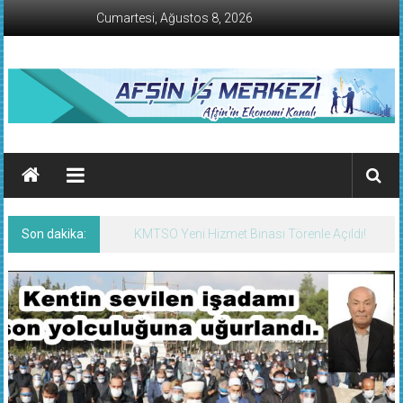
İçeriğe
Cumartesi, Ağustos 8, 2026
geç
AFŞİN
İŞ
MERKEZİ
Son dakika:
Afşin’de Nöbetçi Eczaneler/07 Ağustos
Afşin'in
2026 Cuma
Ekonomi
Kanalı