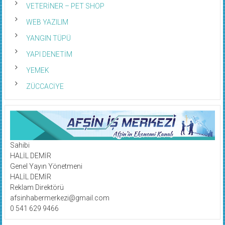
VETERİNER – PET SHOP
WEB YAZILIM
YANGIN TÜPÜ
YAPI DENETİM
YEMEK
ZÜCCACİYE
Sahibi
HALİL DEMİR
Genel Yayın Yönetmeni
HALİL DEMİR
Reklam Direktörü
afsinhabermerkezi@gmail.com
0 541 629 9466