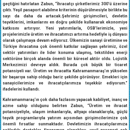
geçtiğini hatırlatan Zabun, “İhracatçı şirketlerimiz 300’ü üzerine
çıktı. Yeşil pasaport alabilme kriterinin düşürülmesiyle birlikte bu
sayı da daha da artacak.Şehrimiz girişimcileri, devletin
teşviklerini, imkanlarını en doğru şekilde kullanarak ekonomiye
katkısını artırıyor. Yeni yatırımlarla, OSB’lerimizle, yeni
projelerimizle üretim ve ihracatımızı artırma hedefiyle iş dünyası
olarak çalışmaya devam ediyoruz. Ülkemizin sanayi üretimine ve
Türkiye ihracatına çok önemli katkılar sağlayan şehrimiz, özel
sektör yatırımları ile lider konuma ulaşmış, tekstilden enerji
sektörüne birçok alanda önemli bir küresel aktör oldu. Lojistik
Merkezimizi devreye aldık. Burada çok büyük bir ticaret
potansiyeli var. Üretim ve ihracatta Kahramanmaraş’ın yükselen
bir başarıya sahip olduğu bariz şekilde görünüyor. Emekleri için
sanayicilerimize ve ihracatçılarımıza teşekkür ediyorum.”
ifadelerini kullandı.
Kahramanmaraş’ın çok daha fazlasını yapacak kabiliyet, inanç ve
azme sahip olduğunu belirten Zabun, “Üretim ve ihracat
potansiyeliyle, ulaşım imkanlarıyla, altyapı olanaklarıyla, güçlü
teşvik programlarıyla yatırım açısından girişimcilerimize çok
önemli fırsatlar sunmaktadır. Devletimizin ihracatçılarımıza