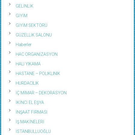
GELİNLİK
GİYİM
GİYİM SEKTÖRÜ
GÜZELLİK SALONU
Haberler
HAC ORGANİZASYON
HALI YIKAMA
HASTANE – POLIKLINIK
HURDACILIK
İÇ MİMAR – DEKORASYON
İKİNCİ EL EŞYA
İNŞAAT FİRMASI
İŞ MAKİNELERİ
İSTANBULLUOĞLU