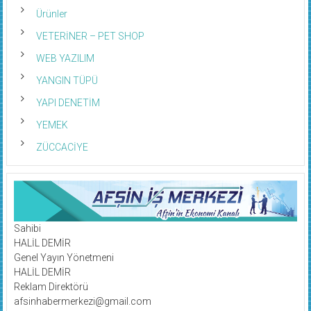
Ürünler
VETERİNER – PET SHOP
WEB YAZILIM
YANGIN TÜPÜ
YAPI DENETİM
YEMEK
ZÜCCACİYE
Sahibi
HALİL DEMİR
Genel Yayın Yönetmeni
HALİL DEMİR
Reklam Direktörü
afsinhabermerkezi@gmail.com