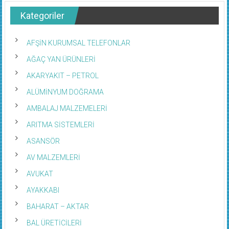
Kategoriler
AFŞİN KURUMSAL TELEFONLAR
AĞAÇ YAN ÜRÜNLERİ
AKARYAKIT – PETROL
ALÜMİNYUM DOĞRAMA
AMBALAJ MALZEMELERİ
ARITMA SİSTEMLERİ
ASANSÖR
AV MALZEMLERİ
AVUKAT
AYAKKABI
BAHARAT – AKTAR
BAL ÜRETİCİLERİ