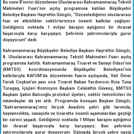
Bu sene 8’incisi düzenlenen Uluslararası Kahramanmaraş Tekstil
Makineleri Fuarı’nın açılış programına katılan Büyükşehir
Belediye Başkanı Hayrettin Güngör, “Düzenlediğimiz uluslararası
fuar ve etkinlikler sektörlerimize önemli katkılar sağlıyor.
Geldiğimiz noktada 1 milyar barajını aştığımız bir ihracat
başarısıyla karşı karşıyayız. Şehrimin yatırımcılarıyla gurur
duyuyorum” dedi.
Kahramanmaraş Büyükşehir Belediye Başkanı Hayrettin Güngör,
8. Uluslararası Kahramanmaraş Tekstil Makineleri Fuarı açılış
programına katıldı. Kahramanmaraş Ticaret ve Sanayi Odası’nın
(KMTSO) koordinasyonunda Büyükşehir Belediyesi’nin
katkılarıyla KAFUM’da düzenlenen fuarın açılışında, Vali Ömer
Faruk Coşkun’un yanı sıra Ticaret Bakan Yardımcısı Rıza Tuna
Turagay, İçişleri Komisyon Başkanı Celalettin Güvenç, KMTSO
Başkanı Şahin Balcıoğlu protokol üyeleri, sektör temsilcileri ile
vatandaşlar da yer aldı. Programda konuşan Başkan Güngör,
“Kahramanmaraş’ımız birçok Anadolu şehri gibi tarımda,
hayvancılıkta, sanayide ve ticarette önemli aşamalardan geçtiği
bir süreci yaşadı. Geldiğimiz noktada 1 Milyar barajını aştığımız
bir ihracat başarısıyla karşı karşıyayız. Ben şehrimin