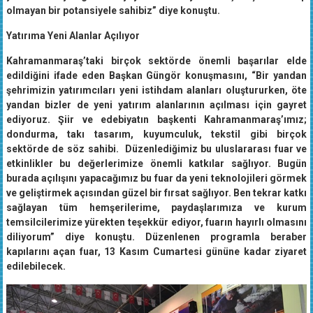
yatırımcılarıyla gurur duyuyorum. Dünyada birçok şehre nasip
olmayan bir potansiyele sahibiz” diye konuştu.
Yatırıma Yeni Alanlar Açılıyor
Kahramanmaraş’taki birçok sektörde önemli başarılar elde
edildiğini ifade eden Başkan Güngör konuşmasını, “Bir yandan
şehrimizin yatırımcıları yeni istihdam alanları oluştururken, öte
yandan bizler de yeni yatırım alanlarının açılması için gayret
ediyoruz. Şiir ve edebiyatın başkenti Kahramanmaraş’ımız;
dondurma, takı tasarım, kuyumculuk, tekstil gibi birçok
sektörde de söz sahibi. Düzenlediğimiz bu uluslararası fuar ve
etkinlikler bu değerlerimize önemli katkılar sağlıyor. Bugün
burada açılışını yapacağımız bu fuar da yeni teknolojileri görmek
ve geliştirmek açısından güzel bir fırsat sağlıyor. Ben tekrar katkı
sağlayan tüm hemşerilerime, paydaşlarımıza ve kurum
temsilcilerimize yürekten teşekkür ediyor, fuarın hayırlı olmasını
diliyorum” diye konuştu. Düzenlenen programla beraber
kapılarını açan fuar, 13 Kasım Cumartesi gününe kadar ziyaret
edilebilecek.