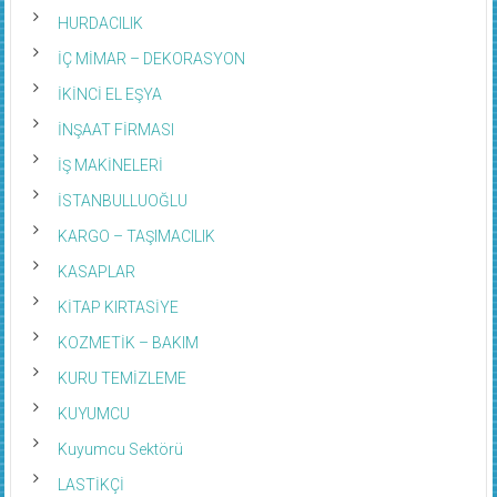
HASTANE – POLIKLINIK
HURDACILIK
İÇ MİMAR – DEKORASYON
İKİNCİ EL EŞYA
İNŞAAT FİRMASI
İŞ MAKİNELERİ
İSTANBULLUOĞLU
KARGO – TAŞIMACILIK
KASAPLAR
KİTAP KIRTASİYE
KOZMETİK – BAKIM
KURU TEMİZLEME
KUYUMCU
Kuyumcu Sektörü