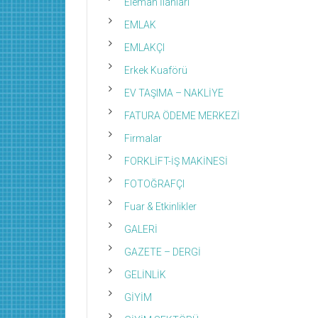
Eleman İlanları
EMLAK
EMLAKÇI
Erkek Kuaförü
EV TAŞIMA – NAKLİYE
FATURA ÖDEME MERKEZİ
Firmalar
FORKLİFT-İŞ MAKİNESİ
FOTOĞRAFÇI
Fuar & Etkinlikler
GALERİ
GAZETE – DERGİ
GELİNLİK
GİYİM