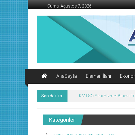
İçeriğe
Cuma, Ağustos 7, 2026
geç
AFŞİN
İŞ
MERKEZİ
Afşin'in
Ekonomi
Kanalı
AnaSayfa
Eleman İlanı
Ekono
Son dakika:
KMTSO Yeni Hizmet Binası Tör
Kategoriler