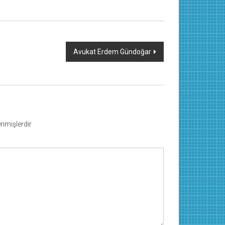
Avukat Erdem Gündoğar
lenmişlerdir