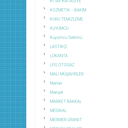
KİTAP KIRTASİYE
KOZMETİK – BAKIM
KURU TEMİZLEME
KUYUMCU
Kuyumcu Sektörü
LASTİKÇİ
LOKANTA
LPG OTOGAZ
MALİ MÜŞAVİRLER
Manav
Manşet
MARKET BAKKAL
MEDİKAL
MERMER GRANİT