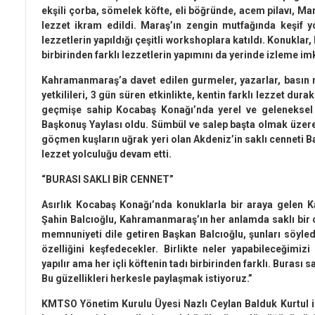
ekşili çorba, sömelek köfte, eli böğründe, acem pilavı, Mar
lezzet ikram edildi. Maraş’ın zengin mutfağında keşif 
lezzetlerin yapıldığı çeşitli workshoplara katıldı. Konukla
birbirinden farklı lezzetlerin yapımını da yerinde izleme im
Kahramanmaraş’a davet edilen gurmeler, yazarlar, basın m
yetkilileri, 3 gün süren etkinlikte, kentin farklı lezzet dura
geçmişe sahip Kocabaş Konağı’nda yerel ve geleneksel 
Başkonuş Yaylası oldu. Sümbül ve salep başta olmak üzere
göçmen kuşların uğrak yeri olan Akdeniz’in saklı cenneti B
lezzet yolculuğu devam etti.
“BURASI SAKLI BİR CENNET”
Asırlık Kocabaş Konağı’nda konuklarla bir araya gelen
Şahin Balcıoğlu, Kahramanmaraş’ın her anlamda saklı bir c
memnuniyeti dile getiren Başkan Balcıoğlu, şunları söyled
özelliğini keşfedecekler. Birlikte neler yapabileceğimizi
yapılır ama her içli köftenin tadı birbirinden farklı. Burası s
Bu güzellikleri herkesle paylaşmak istiyoruz.”
KMTSO Yönetim Kurulu Üyesi Nazlı Ceylan Balduk Kurtul 