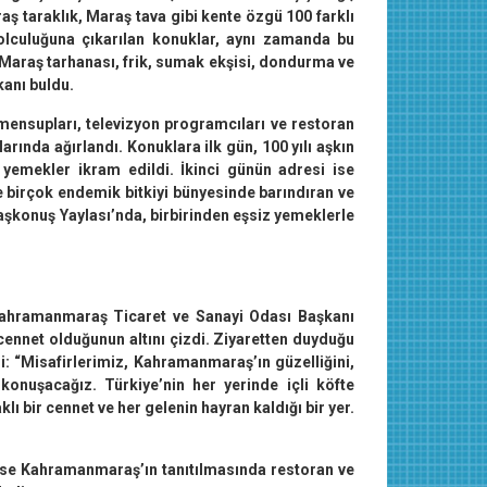
aş taraklık, Maraş tava gibi kente özgü 100 farklı
yolculuğuna çıkarılan konuklar, aynı zamanda bu
r, Maraş tarhanası, frik, sumak ekşisi, dondurma ve
kanı buldu.
ensupları, televizyon programcıları ve restoran
klarında ağırlandı. Konuklara ilk gün, 100 yılı aşkın
yemekler ikram edildi. İkinci günün adresi ise
 birçok endemik bitkiyi bünyesinde barındıran ve
aşkonuş Yaylası’nda, birbirinden eşsiz yemeklerle
 Kahramanmaraş Ticaret ve Sanayi Odası Başkanı
ennet olduğunun altını çizdi. Ziyaretten duyduğu
i: “Misafirlerimiz, Kahramanmaraş’ın güzelliğini,
 konuşacağız. Türkiye’nin her yerinde içli köfte
aklı bir cennet ve her gelenin hayran kaldığı bir yer.
ise Kahramanmaraş’ın tanıtılmasında restoran ve