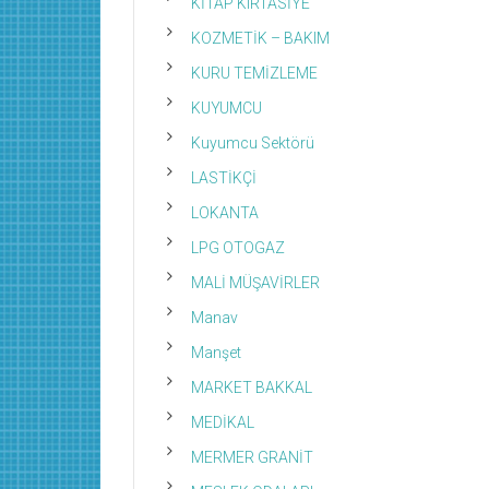
KİTAP KIRTASİYE
KOZMETİK – BAKIM
KURU TEMİZLEME
KUYUMCU
Kuyumcu Sektörü
LASTİKÇİ
LOKANTA
LPG OTOGAZ
MALİ MÜŞAVİRLER
Manav
Manşet
MARKET BAKKAL
MEDİKAL
MERMER GRANİT