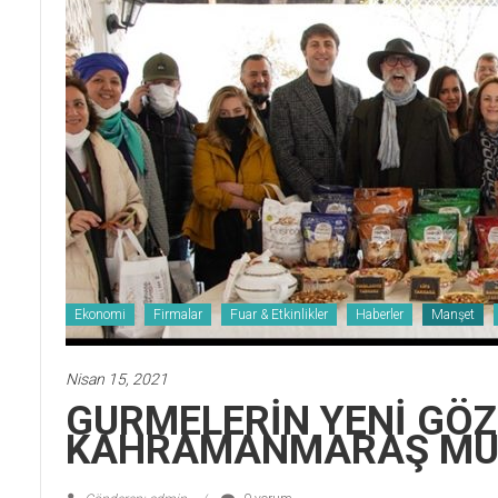
Ekonomi
Firmalar
Fuar & Etkinlikler
Haberler
Manşet
Nisan 15, 2021
GURMELERİN YENİ GÖZ
KAHRAMANMARAŞ MUT