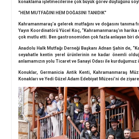
konaklama işletmecilerine çok büyük görev düştüğünü söyl
“HEM MUTFAĞINI HEM DOĞASINI TANIDIK”
Kahramanmaraş’a gelerek mutfağını ve doğasını tanıma fırs
Yayın Koordinatörü Yücel Koç, “Kahramanmaraş’ın harika d
çok mutlu etti. Ben gastronomiden çok fazla anlayan biri d
Anadolu Halk Mutfağı Derneği Başkanı Adnan Şahin de, “
seyahatle kentin yerel ürünlerinin ne kadar önemli olduğ
anlamamızın yolu Ticaret ve Sanayi Odası ile kurduğumuz il
Konuklar, Germanicia Antik Kenti, Kahramanmaraş Müze
Konakları ve Yedi Güzel Adam Edebiyat Müzesi’ni de ziyaret