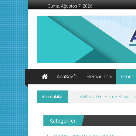
İçeriğe
Cuma, Ağustos 7, 2026
geç
AFŞİN
İŞ
MERKEZİ
Afşin'in
Ekonomi
Kanalı
AnaSayfa
Eleman İlanı
Ekono
Son dakika:
Afşin’de Nöbetçi Eczaneler/
Kategoriler