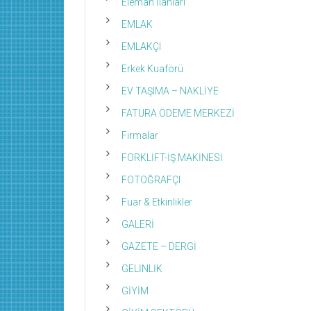
Eleman İlanları
EMLAK
EMLAKÇI
Erkek Kuaförü
EV TAŞIMA – NAKLİYE
FATURA ÖDEME MERKEZİ
Firmalar
FORKLİFT-İŞ MAKİNESİ
FOTOĞRAFÇI
Fuar & Etkinlikler
GALERİ
GAZETE – DERGİ
GELİNLİK
GİYİM