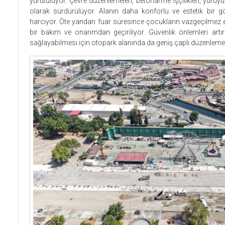
yürütülüyor. Çevre düzenlemeleri, betonarme işçilikleri, yürüyü
olarak sürdürülüyor. Alanın daha konforlu ve estetik bir 
harcıyor. Öte yandan fuar süresince çocukların vazgeçilmez 
bir bakım ve onarımdan geçiriliyor. Güvenlik önlemleri artırıl
sağlayabilmesi için otopark alanında da geniş çaplı düzenlemele