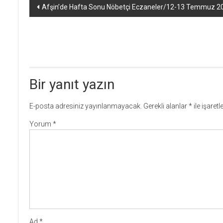
Yazı
Afşin’de Hafta Sonu Nöbetçi Eczaneler/12-13 Temmuz 2
dolaşımı
Bir yanıt yazın
E-posta adresiniz yayınlanmayacak.
Gerekli alanlar
*
ile işaret
Yorum
*
Ad
*