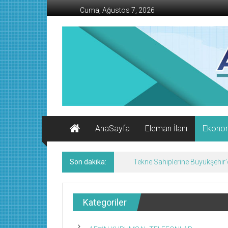
İçeriğe
Cuma, Ağustos 7, 2026
geç
AFŞİN
İŞ
MERKEZİ
Afşin'in
Ekonomi
Kanalı
AnaSayfa
Eleman İlanı
Ekono
Son dakika:
Geleneksel Ağustos Fuarı Esn
Kategoriler