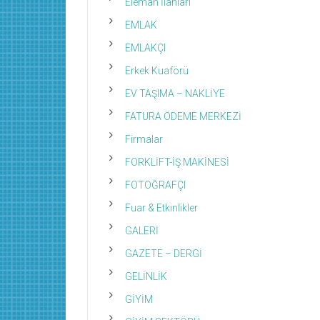
Eleman İlanları
EMLAK
EMLAKÇI
Erkek Kuaförü
EV TAŞIMA – NAKLİYE
FATURA ÖDEME MERKEZİ
Firmalar
FORKLİFT-İŞ MAKİNESİ
FOTOĞRAFÇI
Fuar & Etkinlikler
GALERİ
GAZETE – DERGİ
GELİNLİK
GİYİM