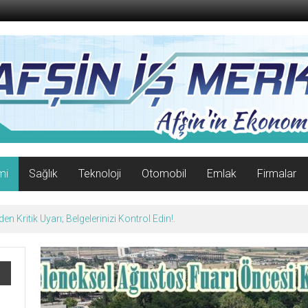
mi
Sağlık
Teknoloji
Otomobil
Emlak
Firmalar
afın Yüzünü Güldürdü.