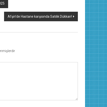
025
Afşin’de Hastane karşısında Satılık Dükkan!
lenmişlerdir