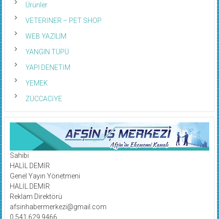
Ürünler
VETERİNER – PET SHOP
WEB YAZILIM
YANGIN TÜPÜ
YAPI DENETİM
YEMEK
ZÜCCACİYE
Sahibi
HALİL DEMİR
Genel Yayın Yönetmeni
HALİL DEMİR
Reklam Direktörü
afsinhabermerkezi@gmail.com