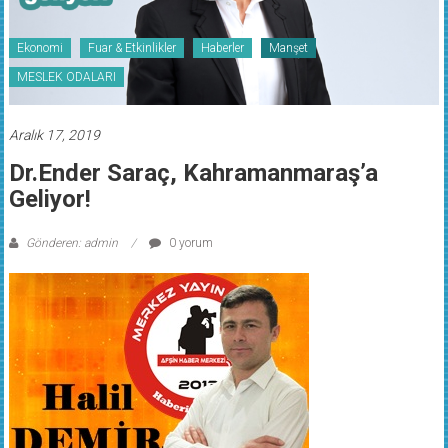
Ekonomi
Fuar & Etkinlikler
Haberler
Manşet
MESLEK ODALARI
Aralık 17, 2019
Dr.Ender Saraç, Kahramanmaraş’a
Geliyor!
Gönderen: admin
0 yorum