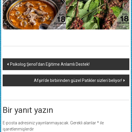
Yazı
Psikolog Şenol’dan Eğitime Anlamlı Destek!
dolaşımı
Afşin’de birbirinden güzel Patikler sizleri beliyor!
Bir yanıt yazın
E-posta adresiniz yayınlanmayacak.
Gerekli alanlar
*
ile
işaretlenmişlerdir