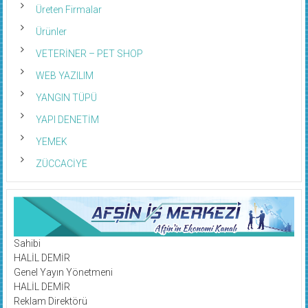
Üreten Firmalar
Ürünler
VETERİNER – PET SHOP
WEB YAZILIM
YANGIN TÜPÜ
YAPI DENETİM
YEMEK
ZÜCCACİYE
Sahibi
HALİL DEMİR
Genel Yayın Yönetmeni
HALİL DEMİR
Reklam Direktörü