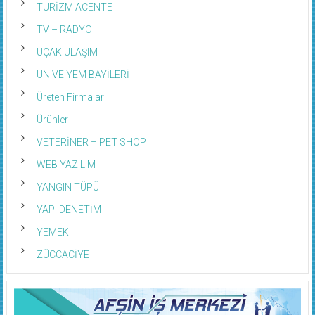
TURİZM ACENTE
TV – RADYO
UÇAK ULAŞIM
UN VE YEM BAYİLERİ
Üreten Firmalar
Ürünler
VETERİNER – PET SHOP
WEB YAZILIM
YANGIN TÜPÜ
YAPI DENETİM
YEMEK
ZÜCCACİYE