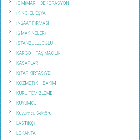
İÇ MİMAR – DEKORASYON
İKİNCİ EL EŞYA
İNŞAAT FİRMASI
İŞ MAKİNELERİ
İSTANBULLUOĞLU
KARGO – TAŞIMACILIK
KASAPLAR
KİTAP KIRTASİYE
KOZMETİK – BAKIM
KURU TEMİZLEME
KUYUMCU
Kuyumcu Sektörü
LASTİKÇİ
LOKANTA