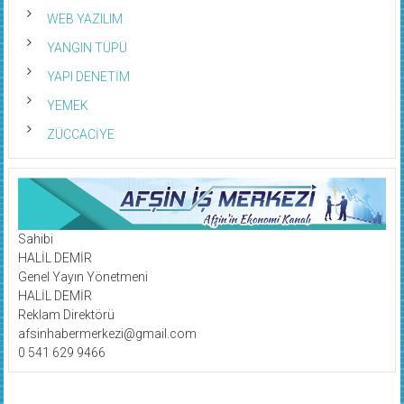
WEB YAZILIM
YANGIN TÜPÜ
YAPI DENETİM
YEMEK
ZÜCCACİYE
Sahibi
HALİL DEMİR
Genel Yayın Yönetmeni
HALİL DEMİR
Reklam Direktörü
afsinhabermerkezi@gmail.com
0 541 629 9466