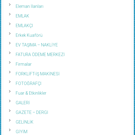
Eleman İlanları
EMLAK
EMLAKÇI
Erkek Kuaförü
EV TAŞIMA – NAKLİYE
FATURA ÖDEME MERKEZİ
Firmalar
FORKLİFT-İŞ MAKİNESİ
FOTOĞRAFÇI
Fuar & Etkinlikler
GALERİ
GAZETE – DERGİ
GELİNLİK
GİYİM