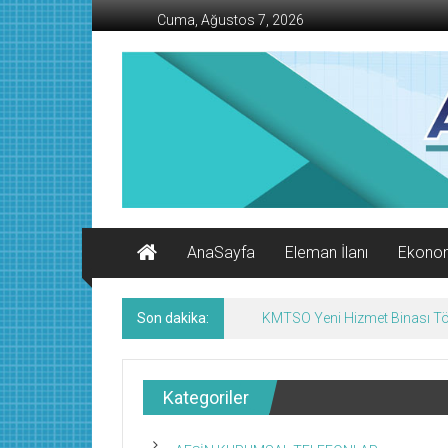
İçeriğe
Cuma, Ağustos 7, 2026
geç
AFŞİN
İŞ
MERKEZİ
Afşin'in
Ekonomi
Kanalı
AnaSayfa
Eleman İlanı
Ekono
Son dakika:
KMTSO Yeni Hizmet Binası Tör
Kategoriler