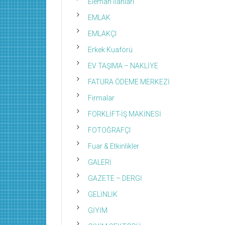
Eleman İlanları
EMLAK
EMLAKÇI
Erkek Kuaförü
EV TAŞIMA – NAKLİYE
FATURA ÖDEME MERKEZİ
Firmalar
FORKLİFT-İŞ MAKİNESİ
FOTOĞRAFÇI
Fuar & Etkinlikler
GALERİ
GAZETE – DERGİ
GELİNLİK
GİYİM