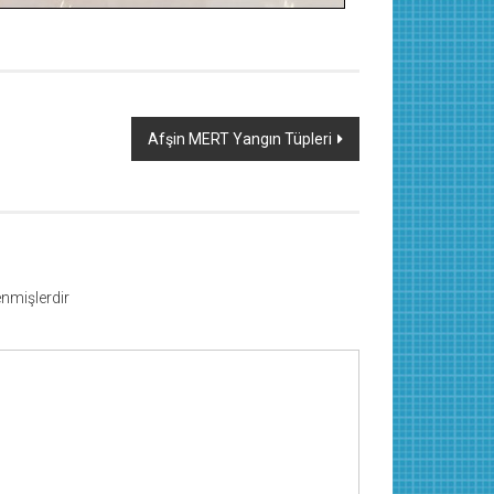
Afşin MERT Yangın Tüpleri
lenmişlerdir