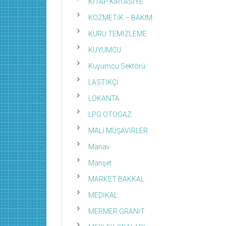
KİTAP KIRTASİYE
KOZMETİK – BAKIM
KURU TEMİZLEME
KUYUMCU
Kuyumcu Sektörü
LASTİKÇİ
LOKANTA
LPG OTOGAZ
MALİ MÜŞAVİRLER
Manav
Manşet
MARKET BAKKAL
MEDİKAL
MERMER GRANİT