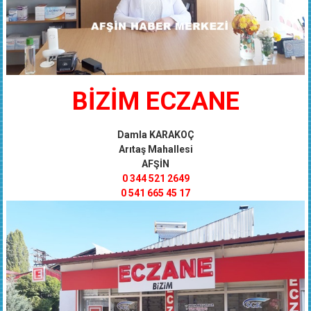
BİZİM ECZANE
Damla KARAKOÇ
Arıtaş Mahallesi
AFŞİN
0 344 521 2649
0 541 665 45 17