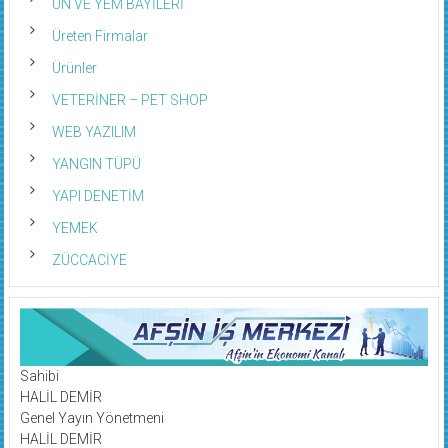
UN VE YEM BAYİLERİ
Üreten Firmalar
Ürünler
VETERİNER – PET SHOP
WEB YAZILIM
YANGIN TÜPÜ
YAPI DENETİM
YEMEK
ZÜCCACİYE
Sahibi
HALİL DEMİR
Genel Yayın Yönetmeni
HALİL DEMİR