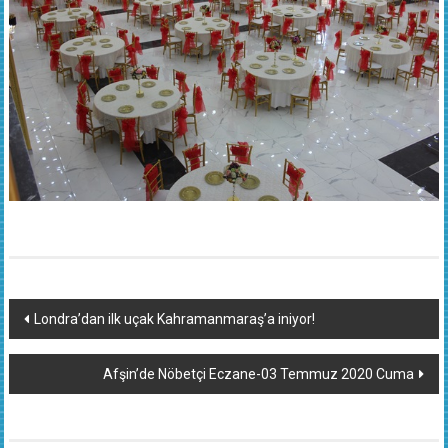
Yazı
Londra’dan ilk uçak Kahramanmaraş’a iniyor!
dolaşımı
Afşin’de Nöbetçi Eczane-03 Temmuz 2020 Cuma