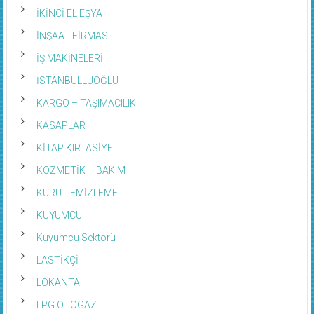
İKİNCİ EL EŞYA
İNŞAAT FİRMASI
İŞ MAKİNELERİ
İSTANBULLUOĞLU
KARGO – TAŞIMACILIK
KASAPLAR
KİTAP KIRTASİYE
KOZMETİK – BAKIM
KURU TEMİZLEME
KUYUMCU
Kuyumcu Sektörü
LASTİKÇİ
LOKANTA
LPG OTOGAZ