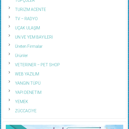
TÜPÇÜLER
TURİZM ACENTE
TV – RADYO
UÇAK ULAŞIM
UN VE YEM BAYİLERİ
Üreten Firmalar
Ürünler
VETERİNER – PET SHOP
WEB YAZILIM
YANGIN TÜPÜ
YAPI DENETİM
YEMEK
ZÜCCACİYE