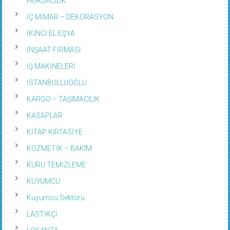
HURDACILIK
İÇ MİMAR – DEKORASYON
İKİNCİ EL EŞYA
İNŞAAT FİRMASI
İŞ MAKİNELERİ
İSTANBULLUOĞLU
KARGO – TAŞIMACILIK
KASAPLAR
KİTAP KIRTASİYE
KOZMETİK – BAKIM
KURU TEMİZLEME
KUYUMCU
Kuyumcu Sektörü
LASTİKÇİ