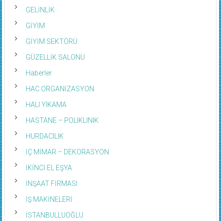
GELİNLİK
GİYİM
GİYİM SEKTÖRÜ
GÜZELLİK SALONU
Haberler
HAC ORGANİZASYON
HALI YIKAMA
HASTANE – POLIKLINIK
HURDACILIK
İÇ MİMAR – DEKORASYON
İKİNCİ EL EŞYA
İNŞAAT FİRMASI
İŞ MAKİNELERİ
İSTANBULLUOĞLU