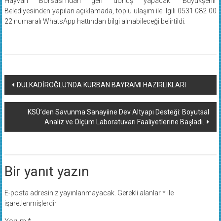
Hayvan Borsası’ndan geri dönüş yapacak. Büyükşehir
Belediyesinden yapılan açıklamada, toplu ulaşım ile ilgili 0531 082 00
22 numaralı WhatsApp hattından bilgi alınabileceği belirtildi.
Yazı
DULKADİROĞLU’NDA KURBAN BAYRAMI HAZIRLIKLARI
dolaşımı
KSÜ’den Savunma Sanayiine Dev Altyapı Desteği: Boyutsal
Analiz ve Ölçüm Laboratuvarı Faaliyetlerine Başladı.
Bir yanıt yazın
E-posta adresiniz yayınlanmayacak.
Gerekli alanlar
*
ile
işaretlenmişlerdir