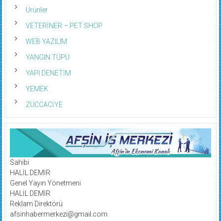
Ürünler
VETERİNER – PET SHOP
WEB YAZILIM
YANGIN TÜPÜ
YAPI DENETİM
YEMEK
ZÜCCACİYE
Sahibi
HALİL DEMİR
Genel Yayın Yönetmeni
HALİL DEMİR
Reklam Direktörü
afsinhabermerkezi@gmail.com