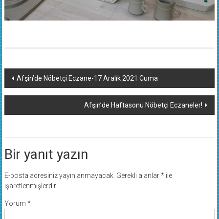
Yazı
Afşin’de Nöbetçi Eczane-17 Aralık 2021 Cuma
dolaşımı
Afşin’de Haftasonu Nöbetçi Eczaneler!
Bir yanıt yazın
E-posta adresiniz yayınlanmayacak.
Gerekli alanlar
*
ile
işaretlenmişlerdir
Yorum
*