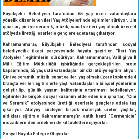
Büyükşehir Belediyesi tarafından 65 yaş üzeri vatandaşlara
yönelik düzenlenen İleri Yaş Atölyeleri’nde eğitimler sürüyor. Ulu
çınarlar; çini ve seramik, müzik, sanat ve ileri yaş olmak üzere 4
atölyede ürettiği eserlerle gençlere adeta taş çıkarıyor.
Kahramanmaraş Büyükşehir Belediyesi tarafından sosyal
belediyecilik ilkesi çerçevesinde hayata geçirilen “İleri Yaş
Atölyeleri” eğitimlerini sürdürüyor. Kahramanmaraş Valiliği ve İl
Milli Eğitim Müdürlüğü işbirliğinde gerçekleştirilen proje
kapsamında, 65 yaş üstü vatandaşlar bir dizi atölye eğitimi alıyor.
Çini ve seramik, müzik, sanat ve ileri yaş olmak üzere toplamda 4
branşta verilen eğitimlerle yaşlı vatandaşların bilişsel yönlerinin
geliştirilip, günlük yaşam kalitesinin artırılması hedefleniyor.
Eğitimlerde birçok sosyal kazanım elde eden ulu çınarlar, “Çini
ve Seramik” atölyesinde ürettiği eserlerle gençlere adeta taş
çıkarıyor. Atölyeyi süsleyen birçok materyali üreten yaşlılar,
aldıkları eğitimle Kahramanmaraş’ın antik kenti “Germanicia”
mozaiklerinden örnekleri de kil tabletlere işliyorlar.
Sosyal Hayata Entegre Oluyorlar