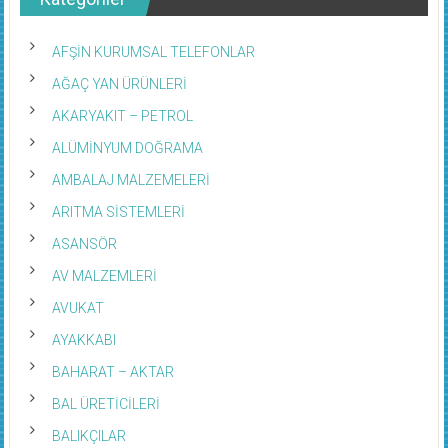
AFŞİN KURUMSAL TELEFONLAR
AĞAÇ YAN ÜRÜNLERİ
AKARYAKIT – PETROL
ALÜMİNYUM DOĞRAMA
AMBALAJ MALZEMELERİ
ARITMA SİSTEMLERİ
ASANSÖR
AV MALZEMLERİ
AVUKAT
AYAKKABI
BAHARAT – AKTAR
BAL ÜRETİCİLERİ
BALIKÇILAR