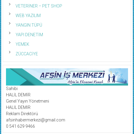
VETERİNER – PET SHOP
WEB YAZILIM
YANGIN TÜPÜ
YAPI DENETİM
YEMEK
ZÜCCACİYE
Sahibi
HALİL DEMİR
Genel Yayın Yönetmeni
HALİL DEMİR
Reklam Direktörü
afsinhabermerkezi@gmail.com
0 541 629 9466