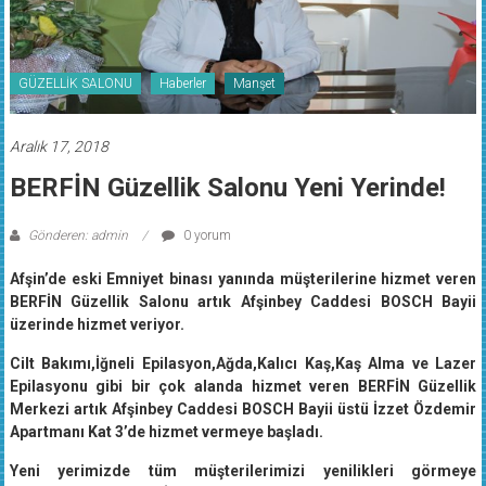
GÜZELLİK SALONU
Haberler
Manşet
Aralık 17, 2018
BERFİN Güzellik Salonu Yeni Yerinde!
Gönderen: admin
0 yorum
Afşin’de eski Emniyet binası yanında müşterilerine hizmet veren
BERFİN Güzellik Salonu artık Afşinbey Caddesi BOSCH Bayii
üzerinde hizmet veriyor.
Cilt Bakımı,İğneli Epilasyon,Ağda,Kalıcı Kaş,Kaş Alma ve Lazer
Epilasyonu gibi bir çok alanda hizmet veren BERFİN Güzellik
Merkezi artık Afşinbey Caddesi BOSCH Bayii üstü İzzet Özdemir
Apartmanı Kat 3’de hizmet vermeye başladı.
Yeni yerimizde tüm müşterilerimizi yenilikleri görmeye
bekliyoruz diyen İşletme sahibi Estetik Uzmanı Ayşe