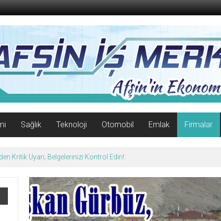
mi
Sağlık
Teknoloji
Otomobil
Emlak
Firmalar
n Kritik Uyarı; Belgelerinizi Kontrol Edin!.