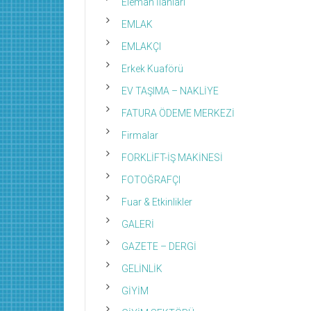
Eleman İlanları
EMLAK
EMLAKÇI
Erkek Kuaförü
EV TAŞIMA – NAKLİYE
FATURA ÖDEME MERKEZİ
Firmalar
FORKLİFT-İŞ MAKİNESİ
FOTOĞRAFÇI
Fuar & Etkinlikler
GALERİ
GAZETE – DERGİ
GELİNLİK
GİYİM