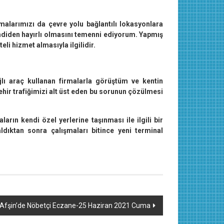
rmalarımızı da çevre yolu bağlantılı lokasyonlara
Şimdiden hayırlı olmasını temenni ediyorum. Yapmış
li hizmet almasıyla ilgilidir.
jlı araç kullanan firmalarla görüştüm ve kentin
şehir trafiğimizi alt üst eden bu sorunun çözülmesi
arın kendi özel yerlerine taşınması ile ilgili bir
ldıktan sonra çalışmaları bitince yeni terminal
Afşin’de Nöbetçi Eczane-25 Haziran 2021 Cuma