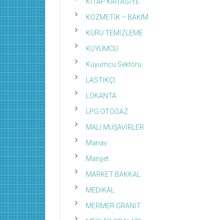
KİTAP KIRTASİYE
KOZMETİK – BAKIM
KURU TEMİZLEME
KUYUMCU
Kuyumcu Sektörü
LASTİKÇİ
LOKANTA
LPG OTOGAZ
MALİ MÜŞAVİRLER
Manav
Manşet
MARKET BAKKAL
MEDİKAL
MERMER GRANİT