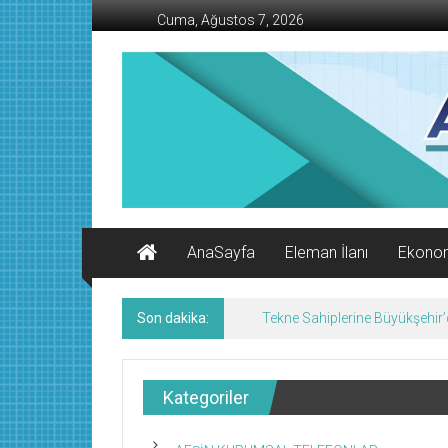
İçeriğe
Cuma, Ağustos 7, 2026
geç
AFŞİN
İŞ
MERKEZİ
Afşin'in
Ekonomi
Kanalı
AnaSayfa
Eleman İlanı
Ekono
Son dakika:
Tekne Sahiplerine Büyükşehir’de
Kategoriler