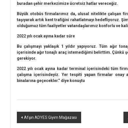
buradan şehir merkezimize ücretsiz hatlar vereceğiz.
Büyük otobüs firmalarımız da, ulusal nitelikte çalışan fi
taşıyarak artık kent trafiğini rahatlatmayı hedefliyoruz. 
olduğumuz tüm faaliyetler vatandaşlarımız konforlu ve kalite
2022 yılı ocak ayına kadar süre
Bu çalışmayı yaklaşık 1 yıldır yapıyoruz. Tüm ağır tona
içerisinde ağır tonajlı araç istemediğimi belirttim. Çünkü 
gerekiyor.
2022 yılı ocak ayına kadar terminal içerisindeki tüm firmal
çalışma içerisindeyiz. Yer tespiti yapan firmalar onay a
binalarına geçecekler.” diye konuştu
Yazı
Afşin ADYES Giyim Mağazası
dolaşımı