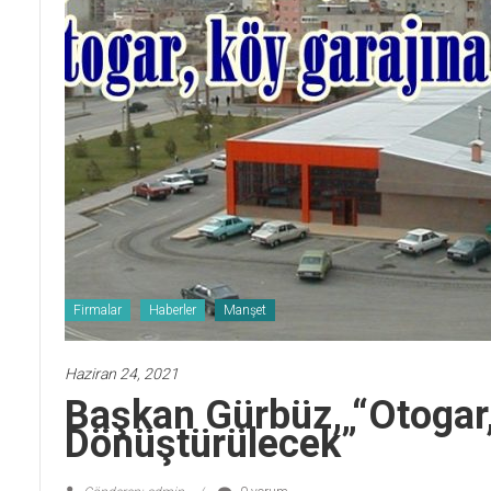
Firmalar
Haberler
Manşet
Haziran 24, 2021
Başkan Gürbüz, “Otogar,
Dönüştürülecek”