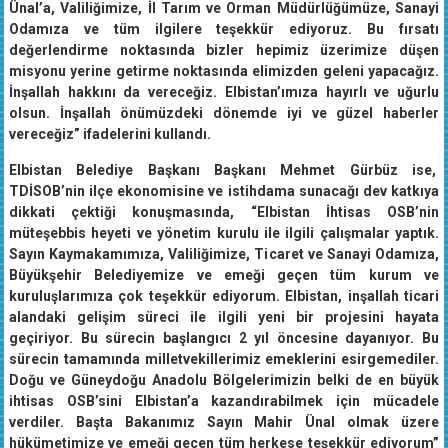
Odamıza ve tüm ilgilere teşekkür ediyoruz. Bu fırsatı
değerlendirme noktasında bizler hepimiz üzerimize düşen
misyonu yerine getirme noktasında elimizden geleni yapacağız.
İnşallah hakkını da vereceğiz. Elbistan’ımıza hayırlı ve uğurlu
olsun. İnşallah önümüzdeki dönemde iyi ve güzel haberler
vereceğiz” ifadelerini kullandı.
Elbistan Belediye Başkanı Başkanı Mehmet Gürbüz ise,
TDİSOB’nin ilçe ekonomisine ve istihdama sunacağı dev katkıya
dikkati çektiği konuşmasında, “Elbistan İhtisas OSB’nin
müteşebbis heyeti ve yönetim kurulu ile ilgili çalışmalar yaptık.
Sayın Kaymakamımıza, Valiliğimize, Ticaret ve Sanayi Odamıza,
Büyükşehir Belediyemize ve emeği geçen tüm kurum ve
kuruluşlarımıza çok teşekkür ediyorum. Elbistan, inşallah ticari
alandaki gelişim süreci ile ilgili yeni bir projesini hayata
geçiriyor. Bu sürecin başlangıcı 2 yıl öncesine dayanıyor. Bu
sürecin tamamında milletvekillerimiz emeklerini esirgemediler.
Doğu ve Güneydoğu Anadolu Bölgelerimizin belki de en büyük
ihtisas OSB’sini Elbistan’a kazandırabilmek için mücadele
verdiler. Başta Bakanımız Sayın Mahir Ünal olmak üzere
hükümetimize ve emeği geçen tüm herkese teşekkür ediyorum”