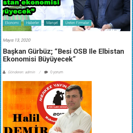
Ekonomi
Haberler
Manşet
Üreten Firmalar
Mayıs 13, 2020
Başkan Gürbüz; “Besi OSB Ile Elbistan
Ekonomisi Büyüyecek”
Gönderen: admin
0 yorum