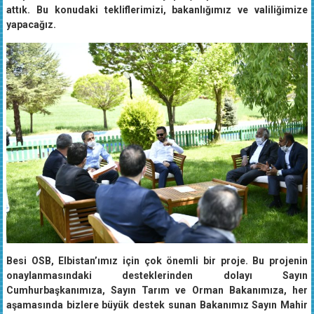
attık. Bu konudaki tekliflerimizi, bakanlığımız ve valiliğimize
yapacağız.
Besi OSB, Elbistan’ımız için çok önemli bir proje. Bu projenin
onaylanmasındaki desteklerinden dolayı Sayın
Cumhurbaşkanımıza, Sayın Tarım ve Orman Bakanımıza, her
aşamasında bizlere büyük destek sunan Bakanımız Sayın Mahir
Ünal’a, Valiliğimize, İl Tarım ve Orman Müdürlüğümüze, Sanayi