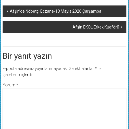
Yazı
Afşin’de Nöbetçi Eczane-13 Mayıs 2020 Çarşamba
dolaşımı
Afşin EKOL Erkek Kuaförü
Bir yanıt yazın
E-posta adresiniz yayınlanmayacak.
Gerekli alanlar
*
ile
işaretlenmişlerdir
Yorum
*