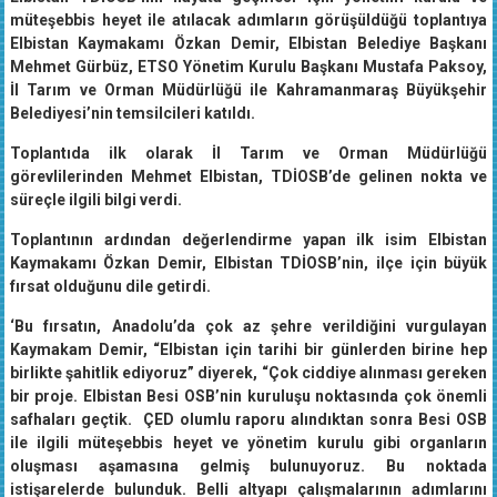
müteşebbis heyet ile atılacak adımların görüşüldüğü toplantıya
Elbistan Kaymakamı Özkan Demir, Elbistan Belediye Başkanı
Mehmet Gürbüz, ETSO Yönetim Kurulu Başkanı Mustafa Paksoy,
İl Tarım ve Orman Müdürlüğü ile Kahramanmaraş Büyükşehir
Belediyesi’nin temsilcileri katıldı.
Toplantıda ilk olarak İl Tarım ve Orman Müdürlüğü
görevlilerinden Mehmet Elbistan, TDİOSB’de gelinen nokta ve
süreçle ilgili bilgi verdi.
Toplantının ardından değerlendirme yapan ilk isim Elbistan
Kaymakamı Özkan Demir, Elbistan TDİOSB’nin, ilçe için büyük
fırsat olduğunu dile getirdi.
‘Bu fırsatın, Anadolu’da çok az şehre verildiğini vurgulayan
Kaymakam Demir, “Elbistan için tarihi bir günlerden birine hep
birlikte şahitlik ediyoruz” diyerek, “Çok ciddiye alınması gereken
bir proje. Elbistan Besi OSB’nin kuruluşu noktasında çok önemli
safhaları geçtik. ÇED olumlu raporu alındıktan sonra Besi OSB
ile ilgili müteşebbis heyet ve yönetim kurulu gibi organların
oluşması aşamasına gelmiş bulunuyoruz. Bu noktada
istişarelerde bulunduk. Belli altyapı çalışmalarının adımlarını