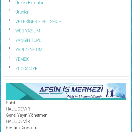
Üreten Firmalar
Ürünler
VETERİNER – PET SHOP
WEB YAZILIM
YANGIN TÜPÜ
YAPI DENETİM
YEMEK
ZÜCCACİYE
Sahibi
HALİL DEMİR
Genel Yayın Yönetmeni
HALİL DEMİR
Reklam Direktörü