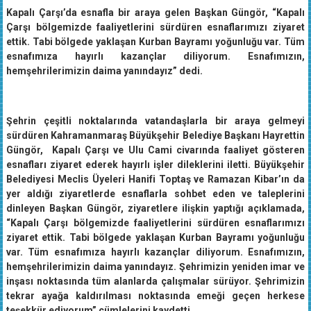
Kapalı Çarşı’da esnafla bir araya gelen Başkan Güngör, “Kapalı
Çarşı bölgemizde faaliyetlerini sürdüren esnaflarımızı ziyaret
ettik. Tabi bölgede yaklaşan Kurban Bayramı yoğunluğu var. Tüm
esnafımıza hayırlı kazançlar diliyorum. Esnafımızın,
hemşehrilerimizin daima yanındayız” dedi.
Şehrin çeşitli noktalarında vatandaşlarla bir araya gelmeyi
sürdüren Kahramanmaraş Büyükşehir Belediye Başkanı Hayrettin
Güngör, Kapalı Çarşı ve Ulu Cami civarında faaliyet gösteren
esnafları ziyaret ederek hayırlı işler dileklerini iletti. Büyükşehir
Belediyesi Meclis Üyeleri Hanifi Toptaş ve Ramazan Kibar’ın da
yer aldığı ziyaretlerde esnaflarla sohbet eden ve taleplerini
dinleyen Başkan Güngör, ziyaretlere ilişkin yaptığı açıklamada,
“Kapalı Çarşı bölgemizde faaliyetlerini sürdüren esnaflarımızı
ziyaret ettik. Tabi bölgede yaklaşan Kurban Bayramı yoğunluğu
var. Tüm esnafımıza hayırlı kazançlar diliyorum. Esnafımızın,
hemşehrilerimizin daima yanındayız. Şehrimizin yeniden imar ve
inşası noktasında tüm alanlarda çalışmalar sürüyor. Şehrimizin
tekrar ayağa kaldırılması noktasında emeği geçen herkese
teşekkür ediyorum” cümlelerini kaydetti.