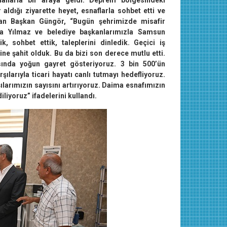
snaflarla bir araya geldi. Deprem bölgesindeki
 aldığı ziyarette heyet, esnaflarla sohbet etti ve
lunan Başkan Güngör, “Bugün şehrimizde misafir
ya Yılmaz ve belediye başkanlarımızla Samsun
k, sohbet ettik, taleplerini dinledik. Geçici iş
ne şahit olduk. Bu da bizi son derece mutlu etti.
ında yoğun gayret gösteriyoruz. 3 bin 500’ün
şılarıyla ticari hayatı canlı tutmayı hedefliyoruz.
larımızın sayısını artırıyoruz. Daima esnafımızın
liyoruz” ifadelerini kullandı.