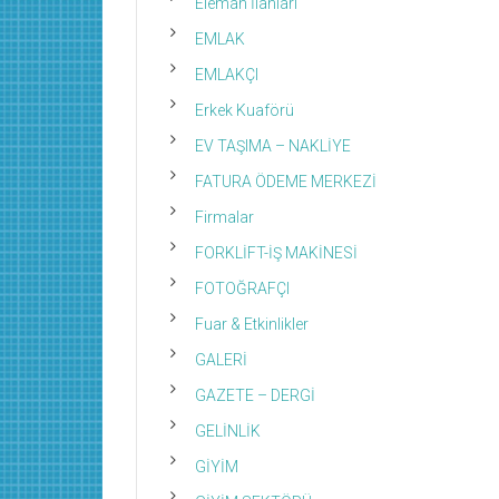
Eleman İlanları
EMLAK
EMLAKÇI
Erkek Kuaförü
EV TAŞIMA – NAKLİYE
FATURA ÖDEME MERKEZİ
Firmalar
FORKLİFT-İŞ MAKİNESİ
FOTOĞRAFÇI
Fuar & Etkinlikler
GALERİ
GAZETE – DERGİ
GELİNLİK
GİYİM