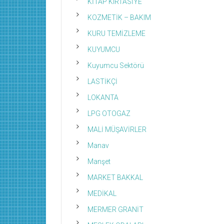
KİTAP KIRTASİYE
KOZMETİK – BAKIM
KURU TEMİZLEME
KUYUMCU
Kuyumcu Sektörü
LASTİKÇİ
LOKANTA
LPG OTOGAZ
MALİ MÜŞAVİRLER
Manav
Manşet
MARKET BAKKAL
MEDİKAL
MERMER GRANİT