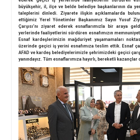
ederek geçici iş yerlerinde faaliyetlerini sürdüren e
büyükşehir, il, ilçe ve belde belediye başkanlarının da yer
taleplerini dinledi. Ziyarete ilişkin açıklamalarda bu
ettiğimiz Yerel Yönetimler Başkanımız Sayın Yusuf Zi
Çarşısı’nı ziyaret ederek esnaflarımızla bir araya geldi
yerlerinde faaliyetlerini sürdüren esnafımızın memnuniyeti
Esnaf kardeşlerimizin mağduriyet yaşamamaları noktas
üzerinde geçici iş yerini esnafımıza teslim ettik. Esnaf çar
AFAD ve kardeş belediyelerimizle şehrimizdeki geçici çarşı
yanındayız. Tüm esnaflarımıza hayırlı, bereketli kazançlar di