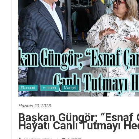
Ekonomi
Haberler
Manşet
Haziran 20, 2023
Başkan Güngör; “Esnaf Ça
Hayatı Canlı Tutmayı He