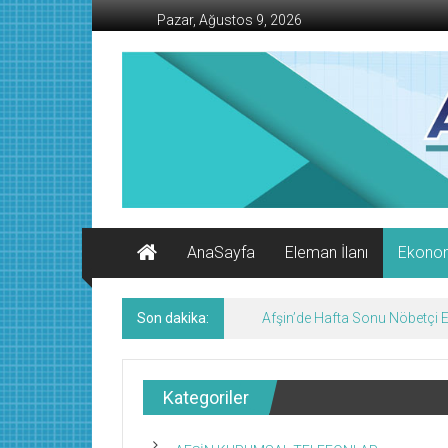
İçeriğe
Pazar, Ağustos 9, 2026
geç
AFŞİN
İŞ
MERKEZİ
Afşin'in
Ekonomi
Kanalı
AnaSayfa
Eleman İlanı
Ekono
Son dakika:
KMTSO Yeni Hizmet Binası Tör
Kategoriler