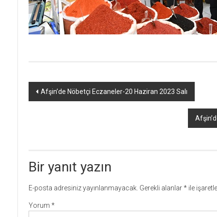
Yazı
Afşin’de Nöbetçi Eczaneler-20 Haziran 2023 Salı
dolaşımı
Afşin’
Bir yanıt yazın
E-posta adresiniz yayınlanmayacak.
Gerekli alanlar
*
ile işaret
Yorum
*