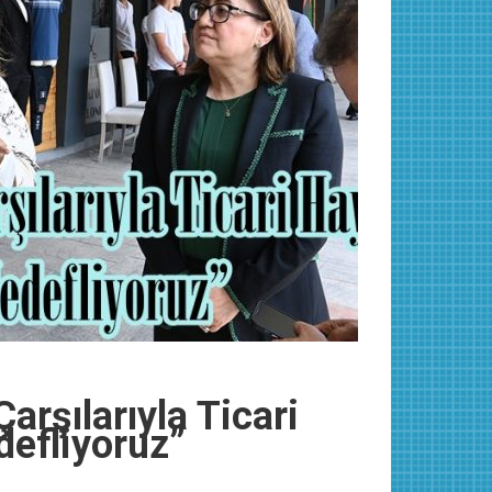
rşılarıyla Ticari
defliyoruz”