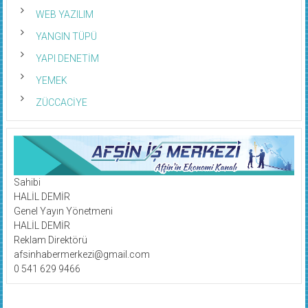
WEB YAZILIM
YANGIN TÜPÜ
YAPI DENETİM
YEMEK
ZÜCCACİYE
Sahibi
HALİL DEMİR
Genel Yayın Yönetmeni
HALİL DEMİR
Reklam Direktörü
afsinhabermerkezi@gmail.com
0 541 629 9466