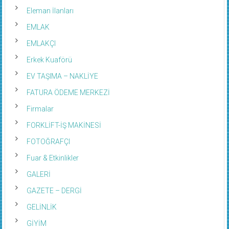
Eleman İlanları
EMLAK
EMLAKÇI
Erkek Kuaförü
EV TAŞIMA – NAKLİYE
FATURA ÖDEME MERKEZİ
Firmalar
FORKLİFT-İŞ MAKİNESİ
FOTOĞRAFÇI
Fuar & Etkinlikler
GALERİ
GAZETE – DERGİ
GELİNLİK
GİYİM