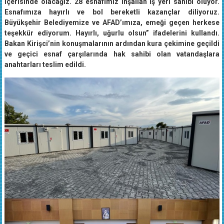
içerisinde olacağız. 28 esnafımız inşallah iş yeri sahibi oluyor.
Esnafımıza hayırlı ve bol bereketli kazançlar diliyoruz.
Büyükşehir Belediyemize ve AFAD’ımıza, emeği geçen herkese
teşekkür ediyorum. Hayırlı, uğurlu olsun” ifadelerini kullandı.
Bakan Kirişci’nin konuşmalarının ardından kura çekimine geçildi
ve geçici esnaf çarşılarında hak sahibi olan vatandaşlara
anahtarları teslim edildi.