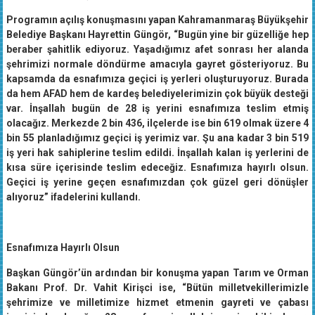
Programın açılış konuşmasını yapan Kahramanmaraş Büyükşehir
Belediye Başkanı Hayrettin Güngör, “Bugün yine bir güzelliğe hep
beraber şahitlik ediyoruz. Yaşadığımız afet sonrası her alanda
şehrimizi normale döndürme amacıyla gayret gösteriyoruz. Bu
kapsamda da esnafımıza geçici iş yerleri oluşturuyoruz. Burada
da hem AFAD hem de kardeş belediyelerimizin çok büyük desteği
var. İnşallah bugün de 28 iş yerini esnafımıza teslim etmiş
olacağız. Merkezde 2 bin 436, ilçelerde ise bin 619 olmak üzere 4
bin 55 planladığımız geçici iş yerimiz var. Şu ana kadar 3 bin 519
iş yeri hak sahiplerine teslim edildi. İnşallah kalan iş yerlerini de
kısa süre içerisinde teslim edeceğiz. Esnafımıza hayırlı olsun.
Geçici iş yerine geçen esnafımızdan çok güzel geri dönüşler
alıyoruz” ifadelerini kullandı.
Esnafımıza Hayırlı Olsun
Başkan Güngör’ün ardından bir konuşma yapan Tarım ve Orman
Bakanı Prof. Dr. Vahit Kirişci ise, “Bütün milletvekillerimizle
şehrimize ve milletimize hizmet etmenin gayreti ve çabası