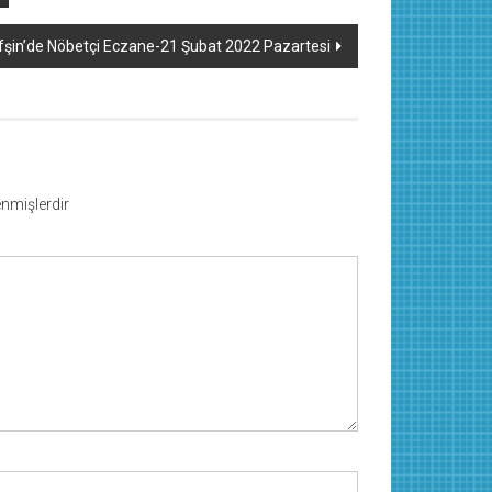
fşin’de Nöbetçi Eczane-21 Şubat 2022 Pazartesi
lenmişlerdir