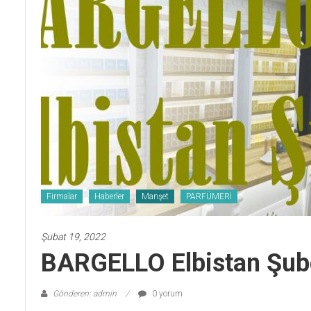
Firmalar
Haberler
Manşet
PARFÜMERİ
Şubat 19, 2022
BARGELLO Elbistan Şub
Gönderen: admin
0 yorum