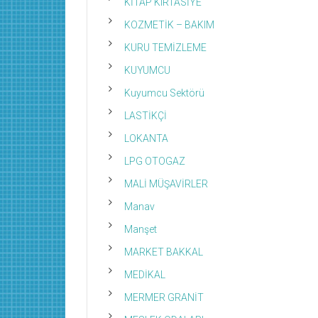
KİTAP KIRTASİYE
KOZMETİK – BAKIM
KURU TEMİZLEME
KUYUMCU
Kuyumcu Sektörü
LASTİKÇİ
LOKANTA
LPG OTOGAZ
MALİ MÜŞAVİRLER
Manav
Manşet
MARKET BAKKAL
MEDİKAL
MERMER GRANİT