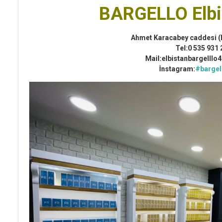
BARGELLO Elbi
Ahmet Karacabey caddesi (
Tel:0 535 931 
Mail:elbistanbargelll
İnstagram:
#bargel