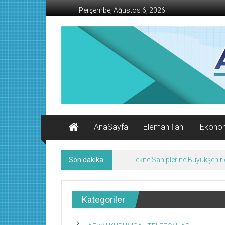
İçeriğe
Perşembe, Ağustos 6, 2026
geç
AFŞİN
İŞ
MERKEZİ
Afşin'in
Ekonomi
Kanalı
AnaSayfa
Eleman İlanı
Ekono
Son dakika:
Geleneksel Ağustos Fuarı Esn
Kategoriler