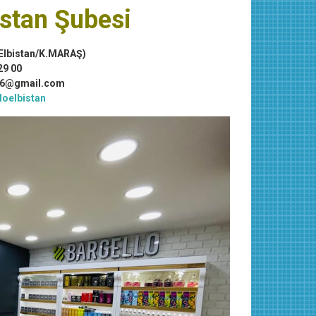
stan Şubesi
Elbistan/K.MARAŞ)
29 00
o46@gmail.com
loelbistan