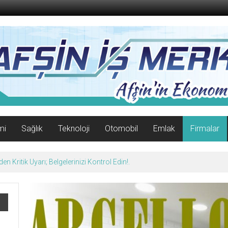
mi
Sağlık
Teknoloji
Otomobil
Emlak
Firmalar
afın Yüzünü Güldürdü.