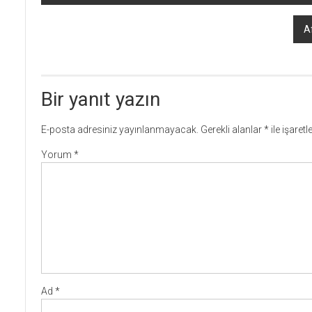
dolaşımı
A
Bir yanıt yazın
E-posta adresiniz yayınlanmayacak.
Gerekli alanlar
*
ile işaret
Yorum
*
Ad
*