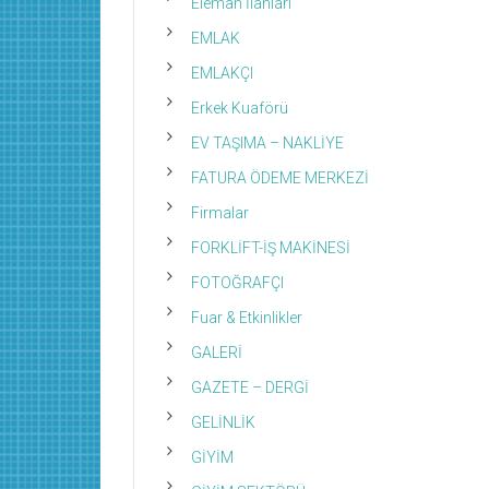
Eleman İlanları
EMLAK
EMLAKÇI
Erkek Kuaförü
EV TAŞIMA – NAKLİYE
FATURA ÖDEME MERKEZİ
Firmalar
FORKLİFT-İŞ MAKİNESİ
FOTOĞRAFÇI
Fuar & Etkinlikler
GALERİ
GAZETE – DERGİ
GELİNLİK
GİYİM