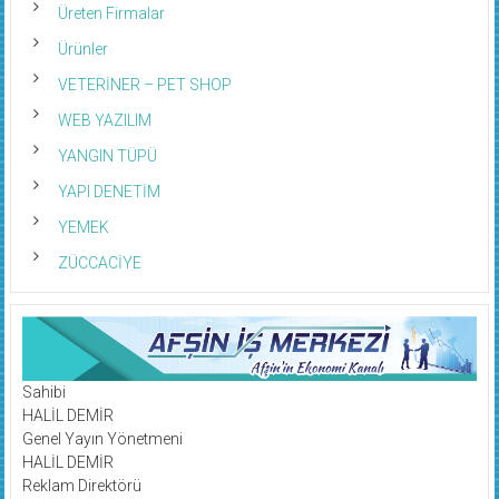
Üreten Firmalar
Ürünler
VETERİNER – PET SHOP
WEB YAZILIM
YANGIN TÜPÜ
YAPI DENETİM
YEMEK
ZÜCCACİYE
Sahibi
HALİL DEMİR
Genel Yayın Yönetmeni
HALİL DEMİR
Reklam Direktörü