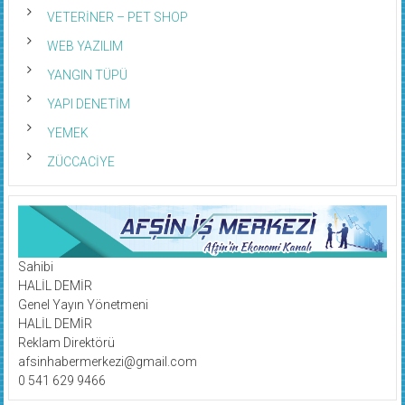
VETERİNER – PET SHOP
WEB YAZILIM
YANGIN TÜPÜ
YAPI DENETİM
YEMEK
ZÜCCACİYE
Sahibi
HALİL DEMİR
Genel Yayın Yönetmeni
HALİL DEMİR
Reklam Direktörü
afsinhabermerkezi@gmail.com
0 541 629 9466