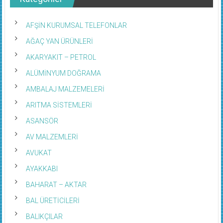
Kategoriler
AFŞİN KURUMSAL TELEFONLAR
AĞAÇ YAN ÜRÜNLERİ
AKARYAKIT – PETROL
ALÜMİNYUM DOĞRAMA
AMBALAJ MALZEMELERİ
ARITMA SİSTEMLERİ
ASANSÖR
AV MALZEMLERİ
AVUKAT
AYAKKABI
BAHARAT – AKTAR
BAL ÜRETİCİLERİ
BALIKÇILAR