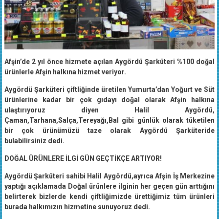
Afşin’de 2 yıl önce hizmete açılan Aygördü Şarküteri %100 doğal
ürünlerle Afşin halkına hizmet veriyor.
Aygördü Şarküteri çiftliğinde üretilen Yumurta’dan Yoğurt ve Süt
ürünlerine kadar bir çok gıdayı doğal olarak Afşin halkına
ulaştırıyoruz diyen Halil Aygördü,
Çaman,Tarhana,Salça,Tereyağı,Bal gibi günlük olarak tüketilen
bir çok ürünümüzü taze olarak Aygördü Şarküteride
bulabilirsiniz dedi.
DOĞAL ÜRÜNLERE İLGİ GÜN GEÇTİKÇE ARTIYOR!
Aygördü Şarküteri sahibi Halil Aygördü,ayrıca Afşin İş Merkezine
yaptığı açıklamada Doğal ürünlere ilginin her geçen gün arttığını
belirterek bizlerde kendi çiftliğimizde ürettiğimiz tüm ürünleri
burada halkımızın hizmetine sunuyoruz dedi.