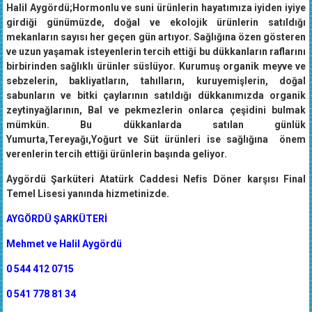
Halil Aygördü;Hormonlu ve suni ürünlerin hayatımıza iyiden iyiye
girdiği günümüzde, doğal ve ekolojik ürünlerin satıldığı
mekanların sayısı her geçen gün artıyor. Sağlığına özen gösteren
ve uzun yaşamak isteyenlerin tercih ettiği bu dükkanların raflarını
birbirinden sağlıklı ürünler süslüyor. Kurumuş organik meyve ve
sebzelerin, bakliyatların, tahılların, kuruyemişlerin, doğal
sabunların ve bitki çaylarının satıldığı dükkanımızda organik
zeytinyağlarının, Bal ve pekmezlerin onlarca çeşidini bulmak
mümkün. Bu dükkanlarda satılan günlük
Yumurta,Tereyağı,Yoğurt ve Süt ürünleri ise sağlığına önem
verenlerin tercih ettiği ürünlerin başında geliyor.
Aygördü Şarküteri Atatürk Caddesi Nefis Döner karşısı Final
Temel Lisesi yanında hizmetinizde.
AYGÖRDÜ ŞARKÜTERİ
Mehmet ve Halil Aygördü
0 544 412 0715
0 541 778 81 34