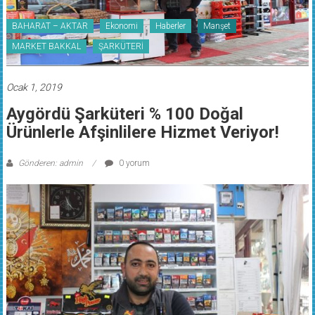
BAHARAT – AKTAR
Ekonomi
Haberler
Manşet
MARKET BAKKAL
ŞARKÜTERİ
Ocak 1, 2019
Aygördü Şarküteri % 100 Doğal
Ürünlerle Afşinlilere Hizmet Veriyor!
Gönderen: admin
0 yorum