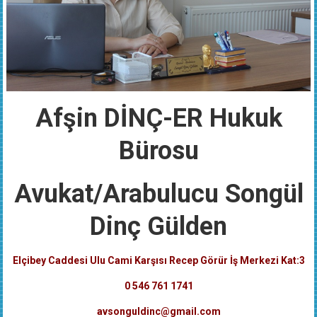
Afşin DİNÇ-ER Hukuk
Bürosu
Avukat/Arabulucu Songül
Dinç Gülden
Elçibey Caddesi Ulu Cami Karşısı Recep Görür İş Merkezi Kat:3
0 546 761 1741
avsonguldinc@gmail.com