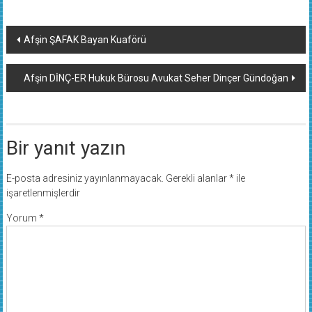
Yazı
Afşin ŞAFAK Bayan Kuaförü
dolaşımı
Afşin DİNÇ-ER Hukuk Bürosu Avukat Seher Dinçer Gündoğan
Bir yanıt yazın
E-posta adresiniz yayınlanmayacak.
Gerekli alanlar
*
ile
işaretlenmişlerdir
Yorum
*