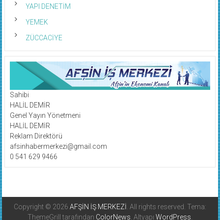
YAPI DENETİM
YEMEK
ZÜCCACİYE
Sahibi
HALİL DEMİR
Genel Yayın Yönetmeni
HALİL DEMİR
Reklam Direktörü
afsinhabermerkezi@gmail.com
0 541 629 9466
Copyright © 2026
AFŞİN İŞ MERKEZİ
. All rights reserved. Tema:
ThemeGrill tarafından
ColorNews
. Altyapı
WordPress
.