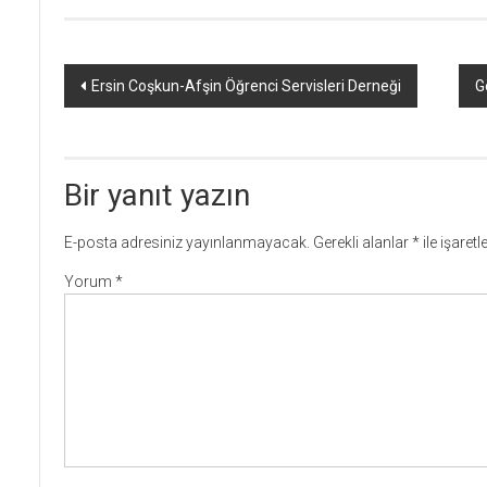
Yazı
Ersin Coşkun-Afşin Öğrenci Servisleri Derneği
G
dolaşımı
Bir yanıt yazın
E-posta adresiniz yayınlanmayacak.
Gerekli alanlar
*
ile işaret
Yorum
*