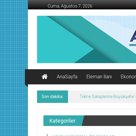
İçeriğe
Cuma, Ağustos 7, 2026
geç
AFŞİN
İŞ
MERKEZİ
Afşin'in
Ekonomi
Kanalı
AnaSayfa
Eleman İlanı
Ekono
Son dakika:
Tekne Sahiplerine Büyükşehir’de
Kategoriler