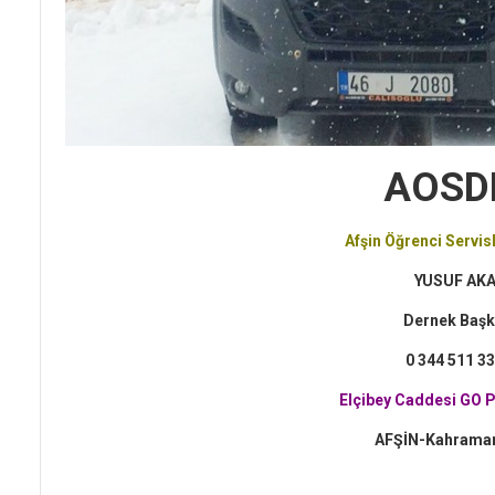
AOSD
Afşin Öğrenci Servis
YUSUF AK
Dernek Başk
0 344 511 33
Elçibey Caddesi GO P
AFŞİN-Kahrama