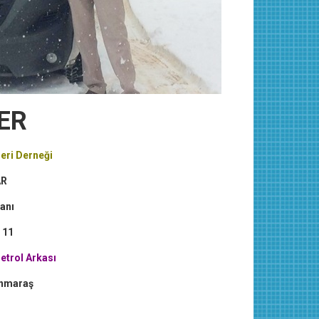
ER
leri Derneği
AR
anı
 11
etrol Arkası
nmaraş