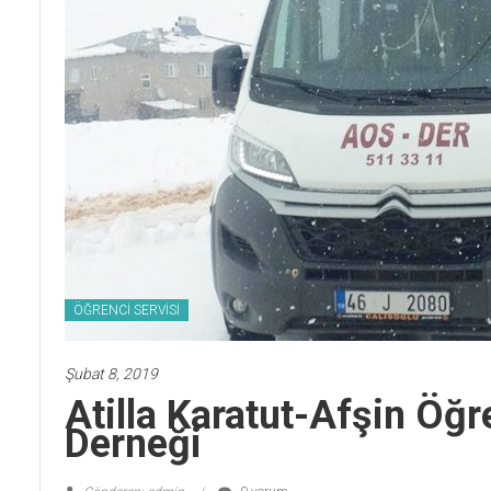
ÖĞRENCİ SERVİSİ
Şubat 8, 2019
Atilla Karatut-Afşin Öğr
Derneği