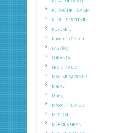
KİTAP KIRTASİYE
KOZMETİK – BAKIM
KURU TEMİZLEME
KUYUMCU
Kuyumcu Sektörü
LASTİKÇİ
LOKANTA
LPG OTOGAZ
MALİ MÜŞAVİRLER
Manav
Manşet
MARKET BAKKAL
MEDİKAL
MERMER GRANİT