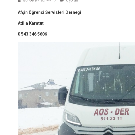
Gönderen: admin
0 yorum
Afşin Öğrenci Servisleri Derneği
Atilla Karatut
0 543 346 5606