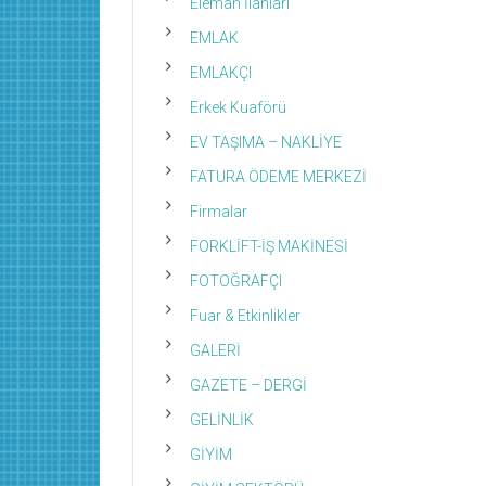
Eleman İlanları
EMLAK
EMLAKÇI
Erkek Kuaförü
EV TAŞIMA – NAKLİYE
FATURA ÖDEME MERKEZİ
Firmalar
FORKLİFT-İŞ MAKİNESİ
FOTOĞRAFÇI
Fuar & Etkinlikler
GALERİ
GAZETE – DERGİ
GELİNLİK
GİYİM