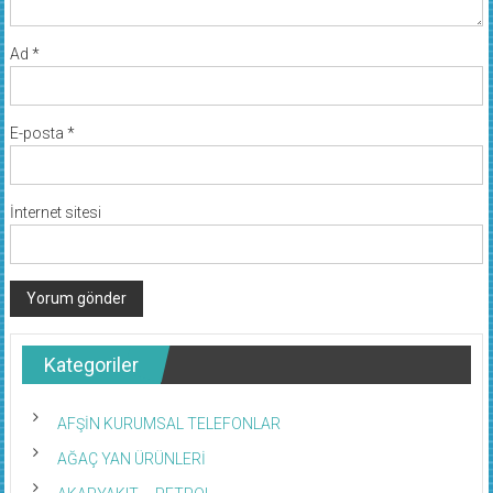
Ad
*
E-posta
*
İnternet sitesi
Kategoriler
AFŞİN KURUMSAL TELEFONLAR
AĞAÇ YAN ÜRÜNLERİ
AKARYAKIT – PETROL