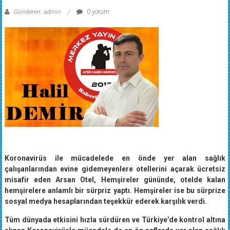
Gönderen: admin
0 yorum
Koronavirüs ile mücadelede en önde yer alan sağlık
çalışanlarından evine gidemeyenlere otellerini açarak ücretsiz
misafir eden Arsan Otel, Hemşireler gününde, otelde kalan
hemşirelere anlamlı bir sürpriz yaptı. Hemşireler ise bu sürprize
sosyal medya hesaplarından teşekkür ederek karşılık verdi.
Tüm dünyada etkisini hızla sürdüren ve Türkiye’de kontrol altına
alınan Koronavirüsle mücadele de en ön saflarda yer alan sağlık