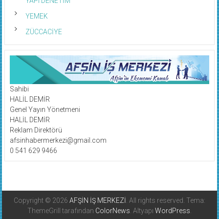
YEMEK
ZÜCCACİYE
Sahibi
HALİL DEMİR
Genel Yayın Yönetmeni
HALİL DEMİR
Reklam Direktörü
afsinhabermerkezi@gmail.com
0 541 629 9466
Copyright © 2026
AFŞİN İŞ MERKEZİ
. All rights reserved. Tema:
ThemeGrill tarafından
ColorNews
. Altyapı
WordPress
.