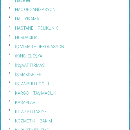
HAC ORGANİZASYON
HALI YIKAMA
HASTANE – POLIKLINIK
HURDACILIK
İÇ MİMAR – DEKORASYON
İKİNCİ EL EŞYA
İNŞAAT FİRMASI
İŞ MAKİNELERİ
İSTANBULLUOĞLU
KARGO – TAŞIMACILIK
KASAPLAR
KİTAP KIRTASİYE
KOZMETİK – BAKIM
KURU TEMİZLEME