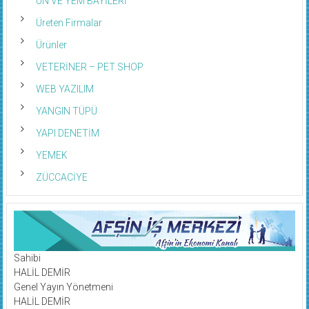
UN VE YEM BAYİLERİ
Üreten Firmalar
Ürünler
VETERİNER – PET SHOP
WEB YAZILIM
YANGIN TÜPÜ
YAPI DENETİM
YEMEK
ZÜCCACİYE
Sahibi
HALİL DEMİR
Genel Yayın Yönetmeni
HALİL DEMİR