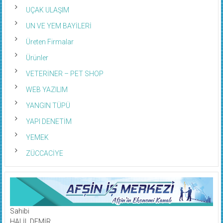
UÇAK ULAŞIM
UN VE YEM BAYİLERİ
Üreten Firmalar
Ürünler
VETERİNER – PET SHOP
WEB YAZILIM
YANGIN TÜPÜ
YAPI DENETİM
YEMEK
ZÜCCACİYE
Sahibi
HALİL DEMİR