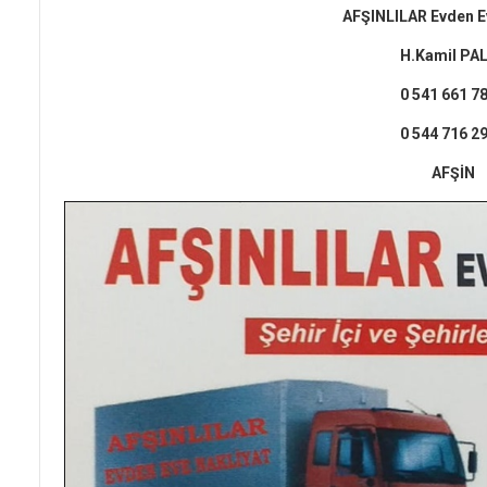
AFŞINLILAR Evden E
H.Kamil PA
0 541 661 7
0 544 716 2
AFŞİN