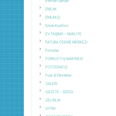
Eleman İlanları
EMLAK
EMLAKÇI
Erkek Kuaförü
EV TAŞIMA – NAKLİYE
FATURA ÖDEME MERKEZİ
Firmalar
FORKLİFT-İŞ MAKİNESİ
FOTOĞRAFÇI
Fuar & Etkinlikler
GALERİ
GAZETE – DERGİ
GELİNLİK
GİYİM