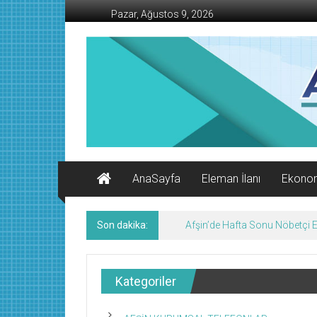
İçeriğe
Pazar, Ağustos 9, 2026
geç
AFŞİN
İŞ
MERKEZİ
Afşin'in
Ekonomi
Kanalı
AnaSayfa
Eleman İlanı
Ekono
Son dakika:
Afşin’de Hafta Sonu Nöbetçi
Kategoriler