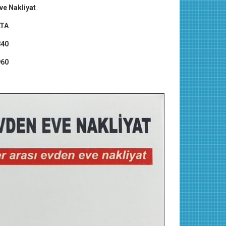
ve Nakliyat
LTA
840
960