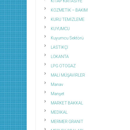
KİTAP KIRTASİYE
KOZMETİK – BAKIM
KURU TEMİZLEME
KUYUMCU
Kuyumcu Sektörü
LASTİKÇİ
LOKANTA
LPG OTOGAZ
MALİ MÜŞAVİRLER
Manav
Manşet
MARKET BAKKAL
MEDİKAL
MERMER GRANİT