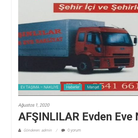
EV TAŞIMA – NAKLİYE
Haberler
Manşet
Ağustos 1, 2020
AFŞINLILAR Evden Eve N
Gönderen: admin
0 yorum