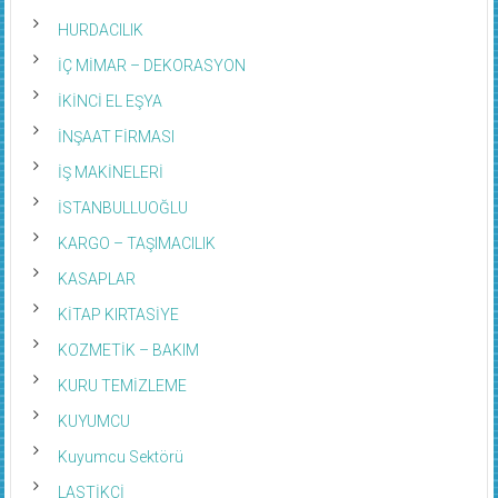
HURDACILIK
İÇ MİMAR – DEKORASYON
İKİNCİ EL EŞYA
İNŞAAT FİRMASI
İŞ MAKİNELERİ
İSTANBULLUOĞLU
KARGO – TAŞIMACILIK
KASAPLAR
KİTAP KIRTASİYE
KOZMETİK – BAKIM
KURU TEMİZLEME
KUYUMCU
Kuyumcu Sektörü
LASTİKÇİ