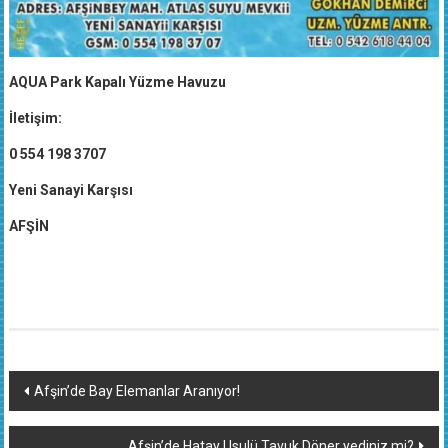
AQUA Park Kapalı Yüzme Havuzu
İletişim:
0 554 198 3707
Yeni Sanayi Karşısı
AFŞİN
Yazı
Afşin’de Bay Elemanlar Aranıyor!
dolaşımı
Afşin’de Hatay Usulü Tavuk Döner yediniz mi?