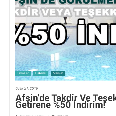
Firmalar
Haberler
Manşet
Ocak 21, 2019
Afşin’de Takdir Ve Teşe
Getirene %50 İndirim!