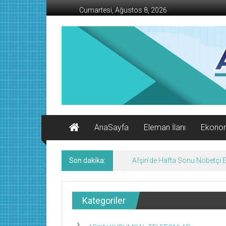
İçeriğe
Cumartesi, Ağustos 8, 2026
geç
AFŞİN
İŞ
MERKEZİ
Afşin'in
Ekonomi
Kanalı
AnaSayfa
Eleman İlanı
Ekono
Son dakika:
KMTSO Yeni Hizmet Binası Tör
Kategoriler