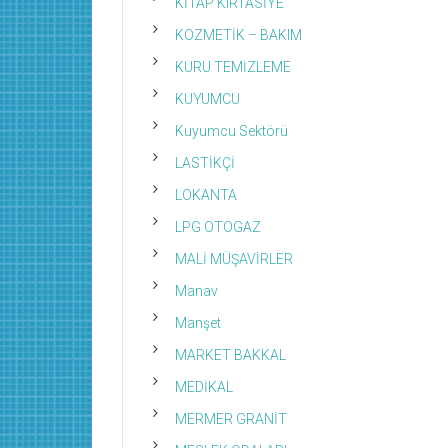
KİTAP KIRTASİYE
KOZMETİK – BAKIM
KURU TEMİZLEME
KUYUMCU
Kuyumcu Sektörü
LASTİKÇİ
LOKANTA
LPG OTOGAZ
MALİ MÜŞAVİRLER
Manav
Manşet
MARKET BAKKAL
MEDİKAL
MERMER GRANİT