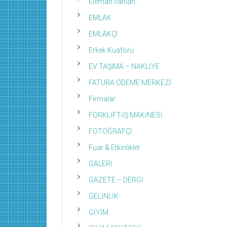
Eleman İlanları
EMLAK
EMLAKÇI
Erkek Kuaförü
EV TAŞIMA – NAKLİYE
FATURA ÖDEME MERKEZİ
Firmalar
FORKLİFT-İŞ MAKİNESİ
FOTOĞRAFÇI
Fuar & Etkinlikler
GALERİ
GAZETE – DERGİ
GELİNLİK
GİYİM