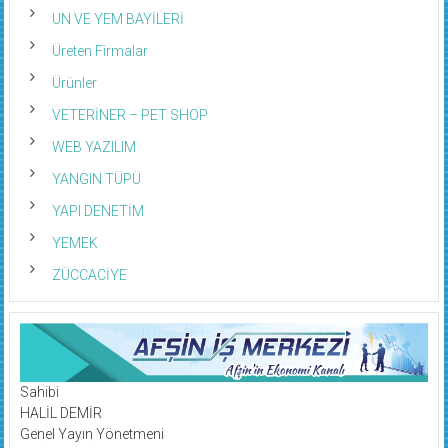
UN VE YEM BAYİLERİ
Üreten Firmalar
Ürünler
VETERİNER – PET SHOP
WEB YAZILIM
YANGIN TÜPÜ
YAPI DENETİM
YEMEK
ZÜCCACİYE
Sahibi
HALİL DEMİR
Genel Yayın Yönetmeni