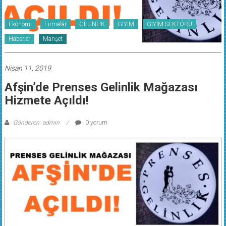
Ekonomi
Firmalar
GELİNLİK
GİYİM
GİYİM SEKTÖRÜ
Haberler
Manşet
Nisan 11, 2019
Afşin’de Prenses Gelinlik Mağazası
Hizmete Açıldı!
Gönderen: admin
0 yorum