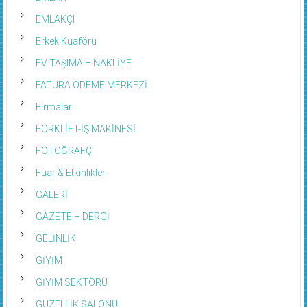
EMLAKÇI
Erkek Kuaförü
EV TAŞIMA – NAKLİYE
FATURA ÖDEME MERKEZİ
Firmalar
FORKLİFT-İŞ MAKİNESİ
FOTOĞRAFÇI
Fuar & Etkinlikler
GALERİ
GAZETE – DERGİ
GELİNLİK
GİYİM
GİYİM SEKTÖRÜ
GÜZELLİK SALONU