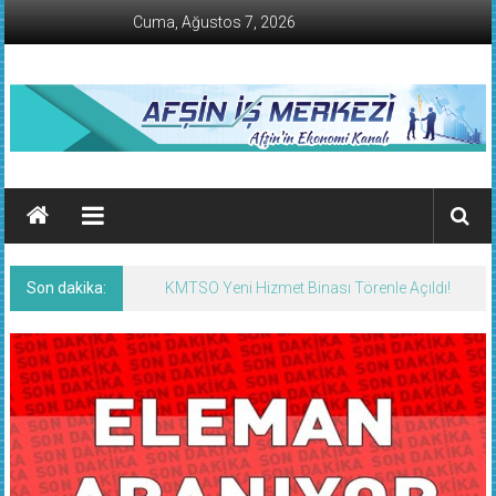
İçeriğe
Cuma, Ağustos 7, 2026
geç
AFŞİN
İŞ
MERKEZİ
Son dakika:
KMTSO Yeni Hizmet Binası Törenle Açıldı!
Afşin'in
Ekonomi
Kanalı