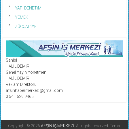
YAPI DENETİM
YEMEK
ZÜCCACİYE
Sahibi
HALİL DEMİR
Genel Yayın Yönetmeni
HALİL DEMİR
Reklam Direktörü
afsinhabermerkezi@gmail.com
0 541 629 9466
Copyright © 2026
AFŞİN İŞ MERKEZİ
. All rights reserved. Tema: