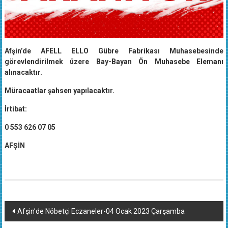
Afşin’de AFELL ELLO Gübre Fabrikası Muhasebesinde
görevlendirilmek üzere Bay-Bayan Ön Muhasebe Elemanı
alınacaktır.
Müracaatlar şahsen yapılacaktır.
İrtibat:
0 553 626 07 05
AFŞİN
Yazı
Afşin’de Nöbetçi Eczaneler-04 Ocak 2023 Çarşamba
dolaşımı