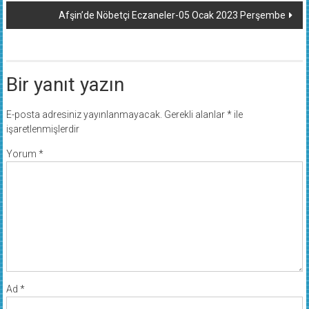
Afşin’de Nöbetçi Eczaneler-05 Ocak 2023 Perşembe
Bir yanıt yazın
E-posta adresiniz yayınlanmayacak.
Gerekli alanlar
*
ile
işaretlenmişlerdir
Yorum
*
Ad
*