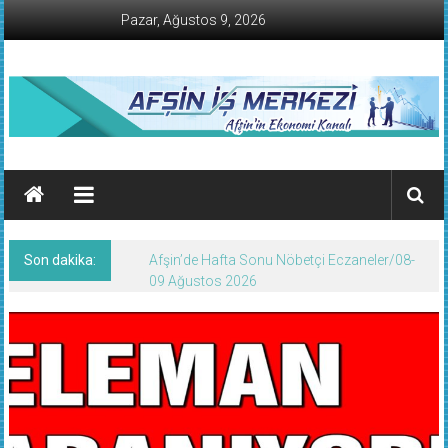
İçeriğe
Pazar, Ağustos 9, 2026
geç
AFŞİN
İŞ
MERKEZİ
Son dakika:
Afşin’de Hafta Sonu Nöbetçi Eczaneler/08-
Afşin'in
09 Ağustos 2026
Ekonomi
Kanalı