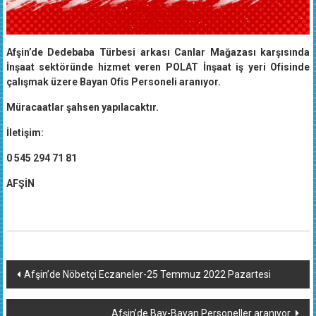
Afşin’de Dedebaba Türbesi arkası Canlar Mağazası karşısında
İnşaat sektöründe hizmet veren POLAT İnşaat iş yeri Ofisinde
çalışmak üzere Bayan Ofis Personeli aranıyor.
Müracaatlar şahsen yapılacaktır.
İletişim:
0 545 294 71 81
AFŞİN
Yazı
Afşin’de Nöbetçi Eczaneler-25 Temmuz 2022 Pazartesi
dolaşımı
Afşin’de Bay-Bayan Personeller aranıyor.