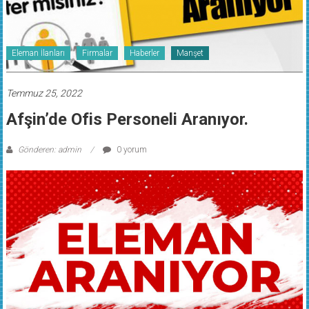
Eleman İlanları
Firmalar
Haberler
Manşet
Temmuz 25, 2022
Afşin’de Ofis Personeli Aranıyor.
Gönderen: admin
0 yorum