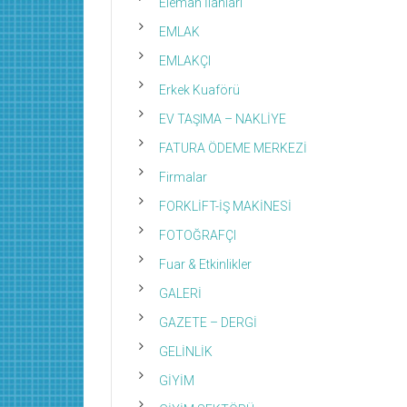
Eleman İlanları
EMLAK
EMLAKÇI
Erkek Kuaförü
EV TAŞIMA – NAKLİYE
FATURA ÖDEME MERKEZİ
Firmalar
FORKLİFT-İŞ MAKİNESİ
FOTOĞRAFÇI
Fuar & Etkinlikler
GALERİ
GAZETE – DERGİ
GELİNLİK
GİYİM