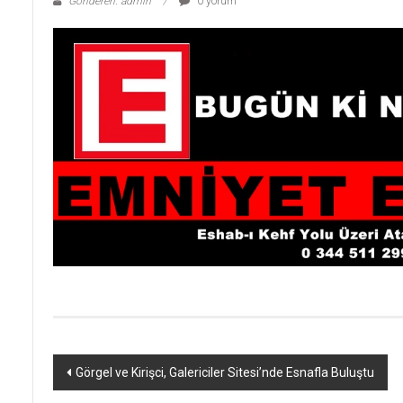
Gönderen: admin
0 yorum
Yazı
Görgel ve Kirişci, Galericiler Sitesi’nde Esnafla Buluştu
dolaşımı