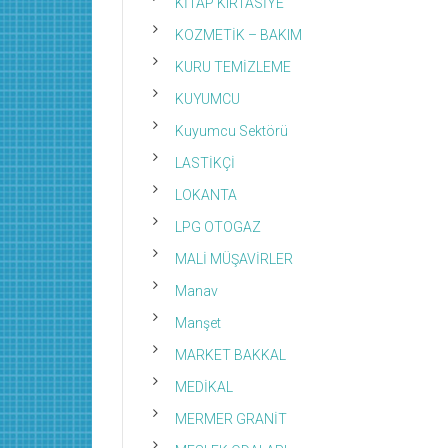
KİTAP KIRTASİYE
KOZMETİK – BAKIM
KURU TEMİZLEME
KUYUMCU
Kuyumcu Sektörü
LASTİKÇİ
LOKANTA
LPG OTOGAZ
MALİ MÜŞAVİRLER
Manav
Manşet
MARKET BAKKAL
MEDİKAL
MERMER GRANİT