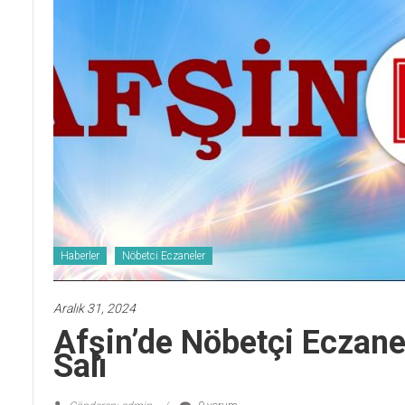
Haberler
Nöbetci Eczaneler
Aralık 31, 2024
Afşin’de Nöbetçi Eczane
Salı