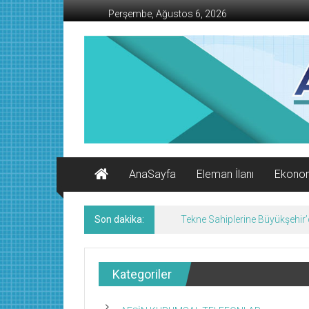
İçeriğe
Perşembe, Ağustos 6, 2026
geç
AFŞİN
İŞ
MERKEZİ
Afşin'in
Ekonomi
Kanalı
AnaSayfa
Eleman İlanı
Ekono
Son dakika:
Tekne Sahiplerine Büyükşehir’de
Kategoriler