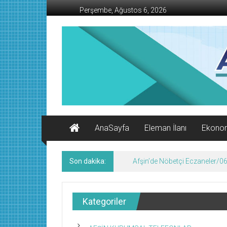
İçeriğe
Perşembe, Ağustos 6, 2026
geç
AFŞİN
İŞ
MERKEZİ
Afşin'in
Ekonomi
Kanalı
AnaSayfa
Eleman İlanı
Ekono
Son dakika:
Afşin’de Nöbetçi Eczaneler/
Kategoriler