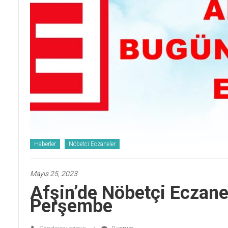
Haberler
Nöbetci Eczaneler
Mayıs 25, 2023
Afşin’de Nöbetçi Eczan
Perşembe