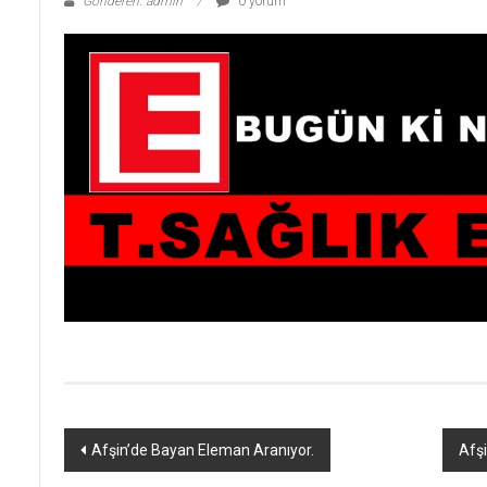
Gönderen: admin
0 yorum
Yazı
Afşin’de Bayan Eleman Aranıyor.
Afşi
dolaşımı