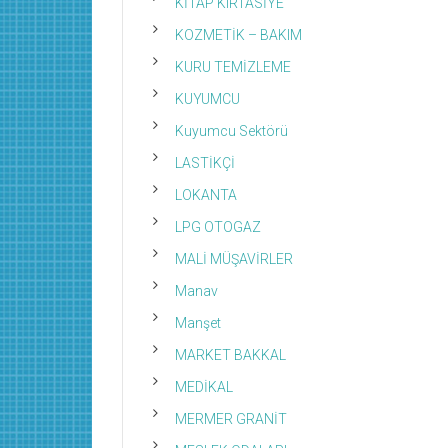
KİTAP KIRTASİYE
KOZMETİK – BAKIM
KURU TEMİZLEME
KUYUMCU
Kuyumcu Sektörü
LASTİKÇİ
LOKANTA
LPG OTOGAZ
MALİ MÜŞAVİRLER
Manav
Manşet
MARKET BAKKAL
MEDİKAL
MERMER GRANİT