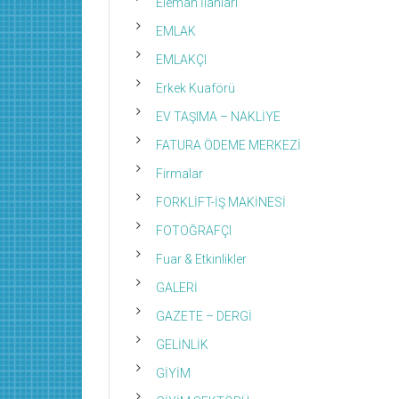
Eleman İlanları
EMLAK
EMLAKÇI
Erkek Kuaförü
EV TAŞIMA – NAKLİYE
FATURA ÖDEME MERKEZİ
Firmalar
FORKLİFT-İŞ MAKİNESİ
FOTOĞRAFÇI
Fuar & Etkinlikler
GALERİ
GAZETE – DERGİ
GELİNLİK
GİYİM